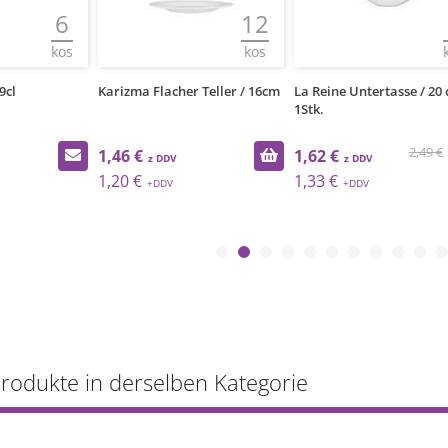
6
12
kos
kos
9cl
Karizma Flacher Teller / 16cm
La Reine Untertasse / 20 c
1Stk.
2,49 €
1,46 €
1,62 €
1,20 €
1,33 €
Produkte in derselben Kategorie