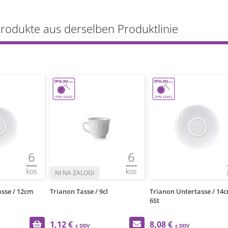
Produkte aus derselben Produktlinie
6
6
kos
kos
sse / 12cm
Trianon Tasse / 9cl
Trianon Untertasse / 14c
6St
1,12 €
8,08 €