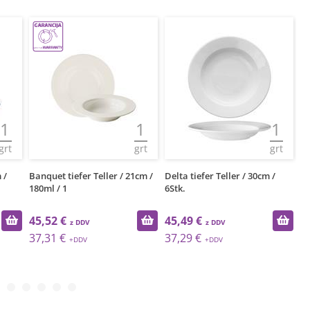
1
1
1
grt
grt
grt
 /
Banquet tiefer Teller / 21cm /
Delta tiefer Teller / 30cm /
Ma
180ml / 1
6Stk.
24
45,52 €
45,49 €
5
37,31 €
37,29 €
4