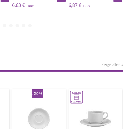
6,63 €
6,87 €
7
Zeige alles »
-20%