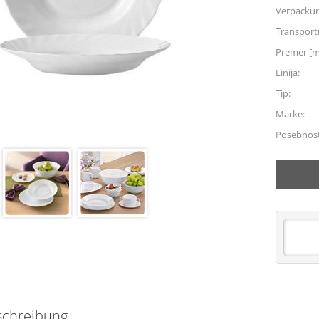
Verpacku
Transpor
Premer [
Linija:
Tip:
Marke:
Posebnost
schreibung