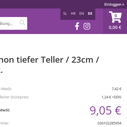
Einloggen
»
SL
HR
EN
DE
0
0,00
€
non tiefer Teller / 23cm /
.
e MwSt:
7,42 €
icher Stückpreis:
1,24 € +DDV
9,05 €
 MwSt:
mmer:
026102285954