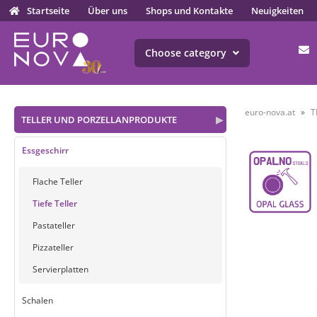
Startseite
Über uns
Shops und Kontakte
Neuigkeiten
Choose category
euro-nova.at
T
TELLER UND PORZELLANPRODUKTE
▶
Essgeschirr
Flache Teller
Tiefe Teller
Pastateller
Pizzateller
Servierplatten
Schalen