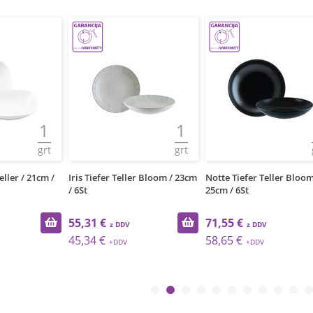
1
1
grt
grt
ller / 21cm /
Iris Tiefer Teller Bloom / 23cm
Notte Tiefer Teller Bloom
/ 6St
25cm / 6St
55,31 €
71,55 €
45,34 €
58,65 €