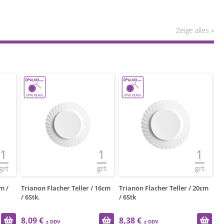
Zeige alles »
1
1
1
grt
grt
grt
m /
Trianon Flacher Teller / 16cm
Trianon Flacher Teller / 20cm
Tr
/ 6Stk.
/ 6Stk
8,09 €
8,38 €
8