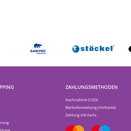
PPING
ZAHLUNGSMETHODEN
Nachnahme (COD)
Banküberweisung (Vorkasse)
Zahlung mit Karte
ärung
attung