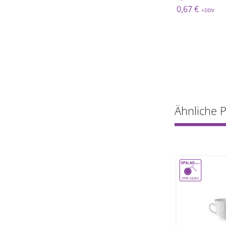
 €
16,13 €
0,67 €
Ähnliche 
-20%