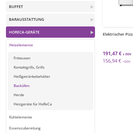
BUFFET
▶
BARAUSSTATTUNG
▶
HORECA-GERÄTE
▶
Elektrischer Piz
Heizelemente
191,47 €
Fritteusen
156,94 €
Kontaktgrills, Grills
Heißgetränkebehälter
Backöfen
Herde
Heizgeräte für HoReCa
Kühlelemente
Essenszubereitung