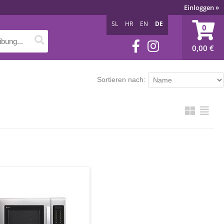
Einloggen
»
SL
HR
EN
DE
0
0,00
€
Sortieren nach: