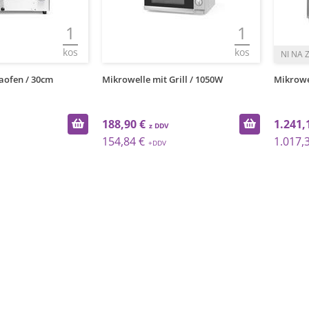
1
1
kos
kos
zaofen / 30cm
Mikrowelle mit Grill / 1050W
Mikrowel
188,90 €
1.241,
154,84 €
1.017,