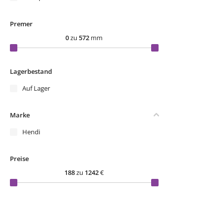
Premer
0
zu
572
mm
Lagerbestand
Auf Lager
Marke
Hendi
Preise
188
zu
1242
€