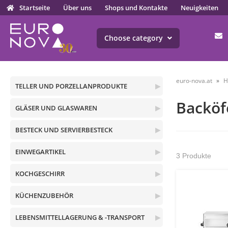
Startseite
Über uns
Shops und Kontakte
Neuigkeiten
Choose category
euro-nova.at
H
TELLER UND PORZELLANPRODUKTE
▶
Backöf
GLÄSER UND GLASWAREN
▶
BESTECK UND SERVIERBESTECK
▶
EINWEGARTIKEL
▶
3 Produkte
KOCHGESCHIRR
▶
KÜCHENZUBEHÖR
▶
LEBENSMITTELLAGERUNG & -TRANSPORT
▶