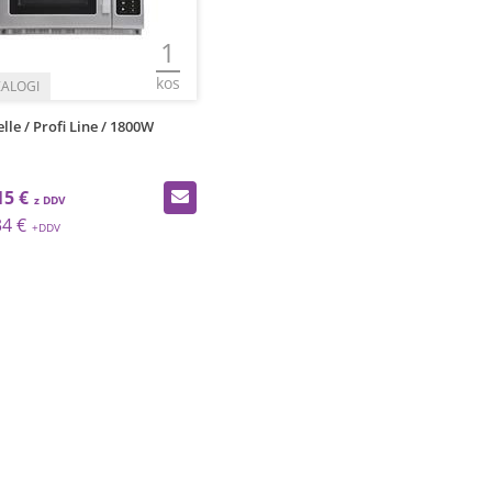
1
kos
le / Profi Line / 1800W
15 €
34 €