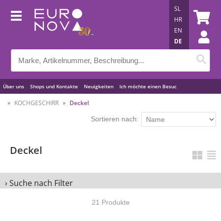
SL
HR
EN
DE
Über uns
Shops und Kontakte
Neuigkeiten
Ich möchte einen Besuc
Nützliche Tipps
KOCHGESCHIRR
Deckel
Sortieren nach:
Deckel
› Suche nach Filter
21 Produkte