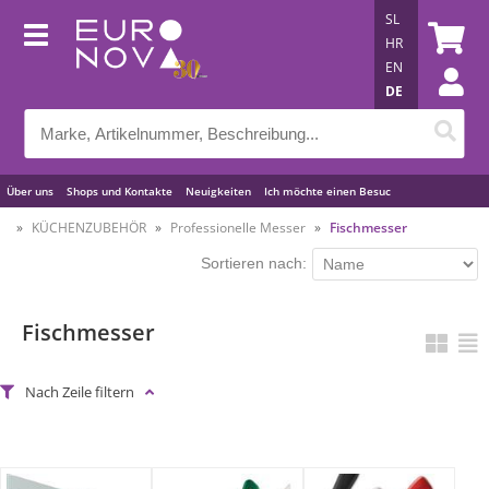
SL
HR
EN
DE
Über uns
Shops und Kontakte
Neuigkeiten
Ich möchte einen Besuc
Nützliche Tipps
KÜCHENZUBEHÖR
Professionelle Messer
Fischmesser
Sortieren nach:
Fischmesser
Nach Zeile filtern