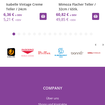
Mimoza Flacher Teller /
Banquet Teller flach /
32cm / 6Stk.
25cm / 12Stk
60,82 €
58,69 €
49,85 €
48,11 €
COMPANY
Über uns
Shops und Kontakte