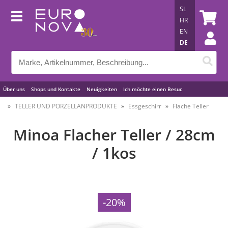
SL
HR
EN
DE
Über uns
Shops und Kontakte
Neuigkeiten
Ich möchte einen Besuc
Nützliche Tipps
TELLER UND PORZELLANPRODUKTE
Essgeschirr
Flache Teller
Minoa Flacher Teller / 28cm
/ 1kos
-20%