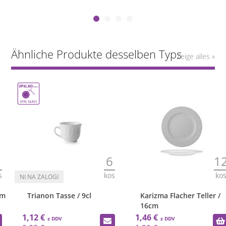
Ähnliche Produkte desselben Typs
Zeige alles »
6
12
kos
kos
Trianon Tasse / 9cl
Karizma Flacher Teller /
16cm
1,12 €
1,46 €