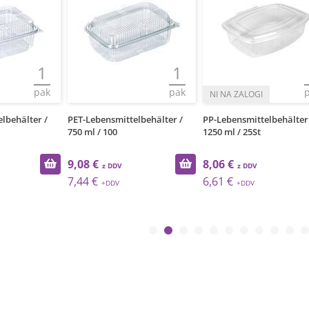
1
1
pak
pak
lbehälter /
PET-Lebensmittelbehälter /
PP-Lebensmittelbehälter
750 ml / 100
1250 ml / 25St
9,08 €
8,06 €
7,44 €
6,61 €