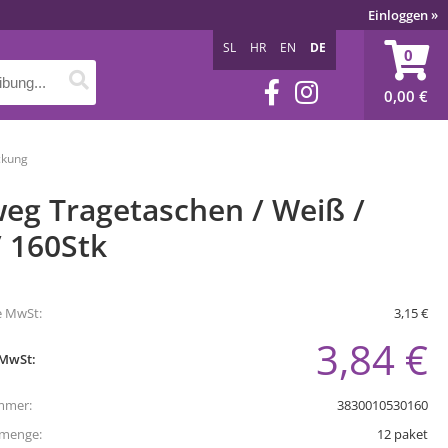
Einloggen
»
SL
HR
EN
DE
0
0,00
€
ckung
eg Tragetaschen / Weiß /
/ 160Stk
e MwSt:
3,15 €
3,84 €
 MwSt:
mmer:
3830010530160
tmenge:
12
paket