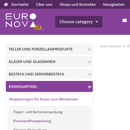
Startseite
Über uns
Shops und Kontakte
Neuigkeiten
Choose category
euro-nova.at
E
TELLER UND PORZELLANPRODUKTE
▶
GLÄSER UND GLASWAREN
▶
BESTECK UND SERVIERBESTECK
▶
EINWEGARTIKEL
▶
Verpackungen für Essen zum Mitnehmen
Papier- und Kartonverpackung
Kunststoffverpackung
Stiropor-Verpackung