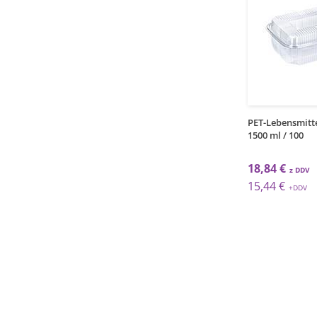
1
1
pak
pak
ensmittelbehälter /
PET-Lebensmittelbehälter /
PET-Lebensmitte
 / 50St
100 ml / 100
1500 ml / 100
 €
3,23 €
18,84 €
 €
2,65 €
15,44 €