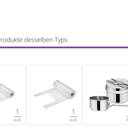
Produkte desselben Typs
1
1
pak
pak