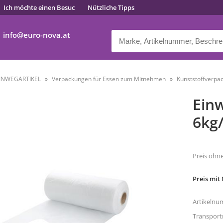
Ich möchte einen Besuc
Nützliche Tipps
info
euro-nova.at
INWEGARTIKEL
Verpackungen für Essen zum Mitnehmen
Kunststoffverpa
Einw
6kg
Preis ohn
Preis mit
Artikelnu
Transpor