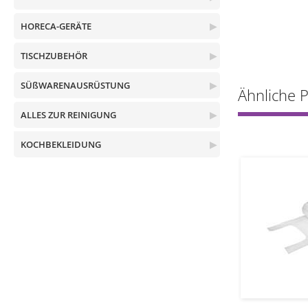
HORECA-GERÄTE
▶
TISCHZUBEHÖR
▶
SÜßWARENAUSRÜSTUNG
▶
Ähnliche 
ALLES ZUR REINIGUNG
▶
KOCHBEKLEIDUNG
▶
1
1
kos
pak