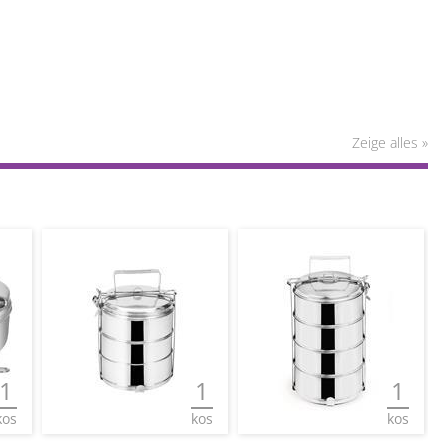
Zeige alles »
1
1
1
kos
kos
kos