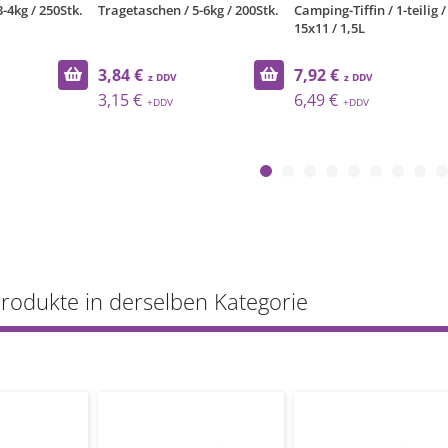
-4kg / 250Stk.
Tragetaschen / 5-6kg / 200Stk.
Camping-Tiffin / 1-teilig /
15x11 / 1,5L
3,84 €
7,92 €
3,15 €
6,49 €
Produkte in derselben Kategorie