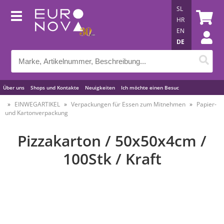
SL
HR
EN
DE
Über uns
Shops und Kontakte
Neuigkeiten
Ich möchte einen Besuc
Nützliche Tipps
EINWEGARTIKEL
Verpackungen für Essen zum Mitnehmen
Papier-
und Kartonverpackung
Pizzakarton / 50x50x4cm /
100Stk / Kraft