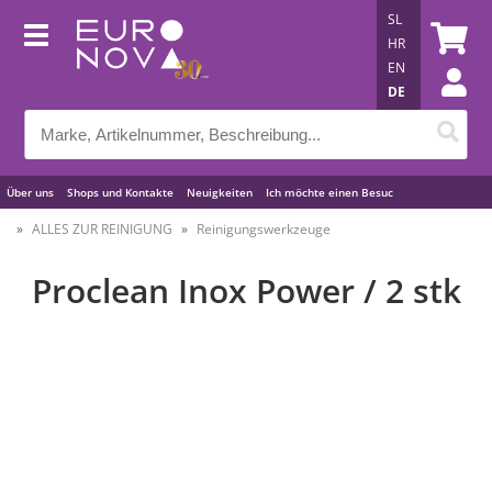
SL
HR
EN
DE
Über uns
Shops und Kontakte
Neuigkeiten
Ich möchte einen Besuc
Nützliche Tipps
ALLES ZUR REINIGUNG
Reinigungswerkzeuge
Proclean Inox Power / 2 stk