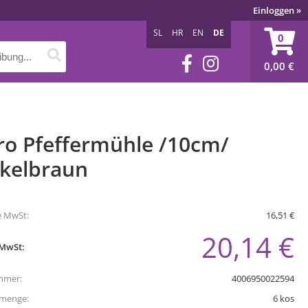
Einloggen
»
SL
HR
EN
DE
0
0,00
€
ro Pfeffermühle /10cm/
kelbraun
e MwSt:
16,51 €
20,14 €
 MwSt:
mmer:
4006950022594
tmenge:
6
kos