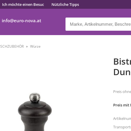
Ich möchte einen Besuc
Nützliche Tipps
info
euro-nova.at
ISCHZUBEHÖR
Würze
Bist
Dun
Preis ohn
Preis mit
Artikelnu
Transpor