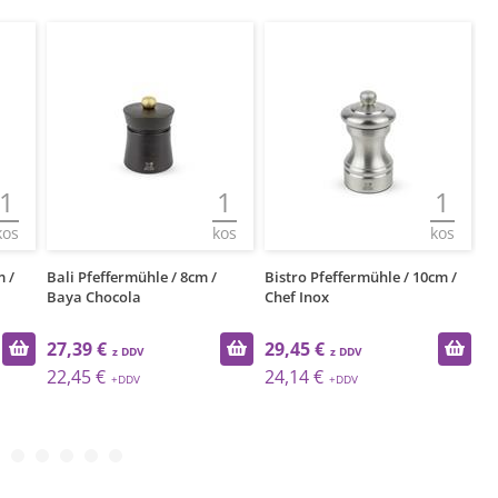
1
1
1
kos
kos
kos
m /
Bali Pfeffermühle / 8cm /
Bistro Pfeffermühle / 10cm /
Ol
Baya Chocola
Chef Inox
O
27,39 €
29,45 €
3
22,45 €
24,14 €
2