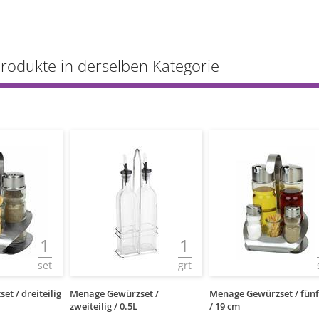
Produkte in derselben Kategorie
1
1
set
grt
t / dreiteilig
Menage Gewürzset /
Menage Gewürzset / fünft
zweiteilig / 0.5L
/ 19 cm