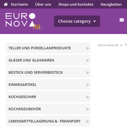
Startseite
Über uns
Shops und Kontakte
Neuigkeiten
Choose category
euro-nova.at
T
TELLER UND PORZELLANPRODUKTE
▶
GLÄSER UND GLASWAREN
▶
BESTECK UND SERVIERBESTECK
▶
EINWEGARTIKEL
▶
KOCHGESCHIRR
▶
KÜCHENZUBEHÖR
▶
LEBENSMITTELLAGERUNG & -TRANSPORT
▶