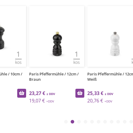
1
1
kos
kos
ühle / 10cm /
Paris Pfeffermühle / 12cm /
Paris Pfeffermühle / 12c
Braun
Weiß
23,27 €
25,33 €
19,07 €
20,76 €