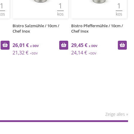
1
1
1
kos
kos
kos
Bistro Salzmühle / 10cm /
Bistro Pfeffermühle / 10cm /
Bi
Chef Inox
Chef Inox
Pf
26,01 €
29,45 €
4
21,32 €
24,14 €
3
Zeige alles »