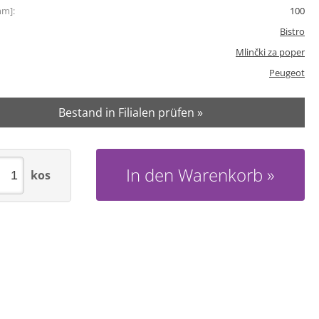
mm]:
100
Bistro
Mlinčki za poper
Peugeot
Bestand in Filialen prüfen »
In den Warenkorb
kos