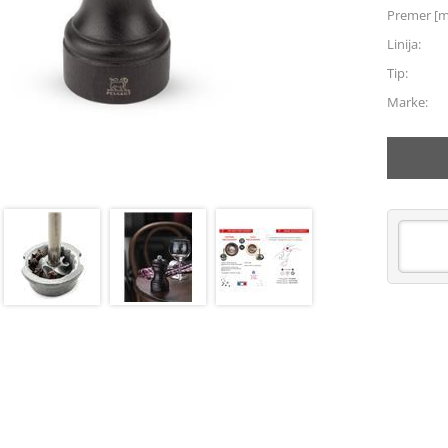
Premer [
Linija:
Tip:
Marke: