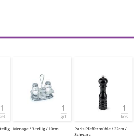
1
1
1
set
grt
kos
eilig
Menage / 3-teilig / 10cm
Paris Pfeffermühle / 22cm /
Pa
Schwarz
N