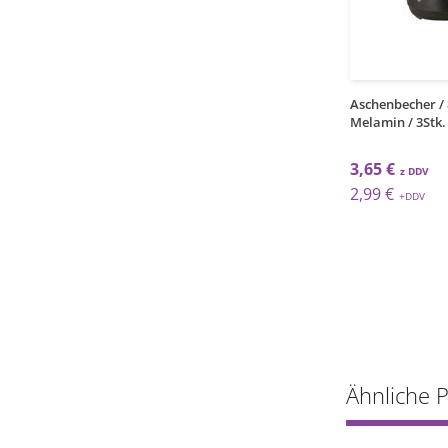
1
1
grt
grt
becher / 14cm / Selena
Aschenbecher / 14cm /
Aschenbecher / 
.
Schwarz / 24Stk.
Melamin / 3Stk.
 €
73,64 €
3,65 €
 €
60,36 €
2,99 €
Ähnliche 