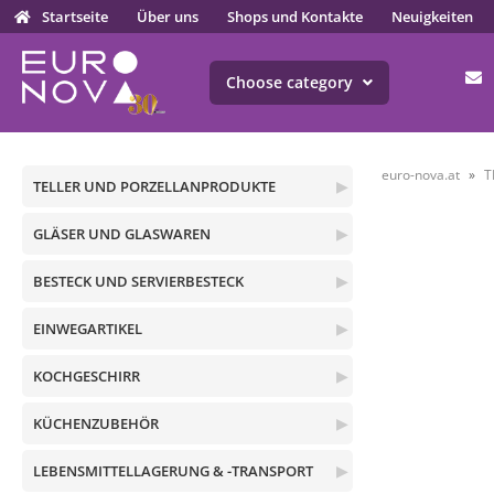
Startseite
Über uns
Shops und Kontakte
Neuigkeiten
Choose category
euro-nova.at
T
TELLER UND PORZELLANPRODUKTE
▶
GLÄSER UND GLASWAREN
▶
BESTECK UND SERVIERBESTECK
▶
EINWEGARTIKEL
▶
KOCHGESCHIRR
▶
KÜCHENZUBEHÖR
▶
LEBENSMITTELLAGERUNG & -TRANSPORT
▶