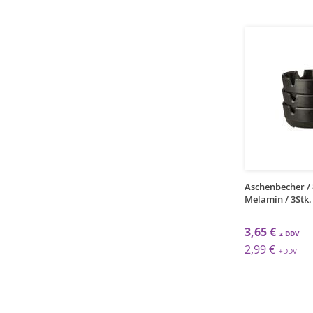
1
1
grt
kos
becher / 10cm /
Aschenbecher / 12cm /
Aschenbecher / 
z / 24Stk.
Windschutz / Royal
Melamin / 3Stk.
 €
4,88 €
3,65 €
 €
4,00 €
2,99 €