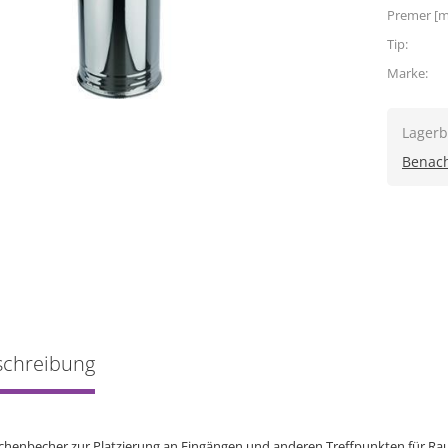
Premer [
Tip:
Marke:
Lagerb
Benach
schreibung
chenbecher zur Platzierung an Eingängen und anderen Treffpunkten für Ra