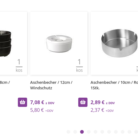
1
1
kos
kos
8cm /
Aschenbecher / 12cm /
Aschenbecher / 10cm / Ro
Windschutz
1Stk.
7,08 €
2,89 €
5,80 €
2,37 €