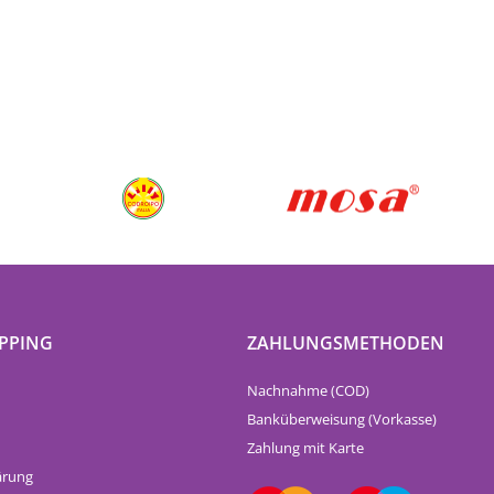
PPING
ZAHLUNGSMETHODEN
Nachnahme (COD)
Banküberweisung (Vorkasse)
Zahlung mit Karte
ärung