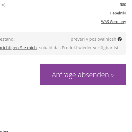
mm]:
580
Pepelniki
WAS Germany
estand:
preveri v poslovalnicah
richtigen Sie mich
, sobald das Produkt wieder verfügbar ist.
Anfrage absenden
ucher.