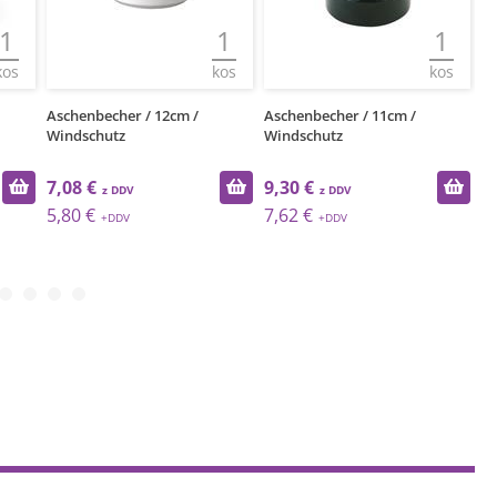
1
1
1
kos
kos
kos
Aschenbecher / 12cm /
Aschenbecher / 11cm /
As
Windschutz
Windschutz
Wi
7,08 €
9,30 €
1
5,80 €
7,62 €
1