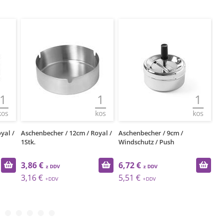
1
1
1
kos
kos
kos
yal /
Aschenbecher / 12cm / Royal /
Aschenbecher / 9cm /
Sc
1Stk.
Windschutz / Push
11
3,86 €
6,72 €
3
3,16 €
5,51 €
3