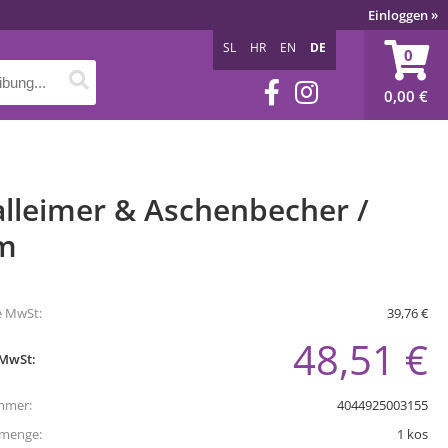
Einloggen
»
SL
HR
EN
DE
0
0,00
€
alleimer & Aschenbecher /
m
e MwSt:
39,76 €
48,51 €
 MwSt:
mmer:
4044925003155
tmenge:
1
kos