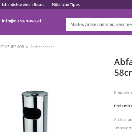
Ich möchte einen Besuc
Nützliche Tipps
info
euro-nova.at
ISCHZUBEHÖR
Aschenbecher
Abf
58c
Preis ohn
Preis mit
Artikelnu
Transpor