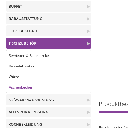
BUFFET
▶
BARAUSSTATTUNG
▶
HORECA-GERÄTE
▶
TISCHZUBEHÖR
▶
Servietten & Papierartikel
Raumdekoration
Würze
Aschenbecher
SÜßWARENAUSRÜSTUNG
▶
Produktbe
ALLES ZUR REINIGUNG
▶
KOCHBEKLEIDUNG
▶
Freistehender As