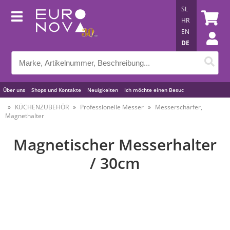
SL
HR
EN
DE
Über uns
Shops und Kontakte
Neuigkeiten
Ich möchte einen Besuc
Nützliche Tipps
KÜCHENZUBEHÖR
Professionelle Messer
Messerschärfer,
Magnethalter
Magnetischer Messerhalter
/ 30cm