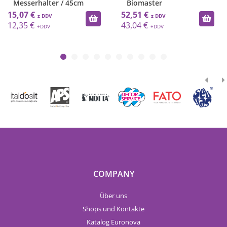
Messerhalter / 45cm
Biomaster
/Metall
15,07 €
52,51 €
12,35 €
43,04 €
COMPANY
Über uns
Shops und Kontakte
Katalog Euronova