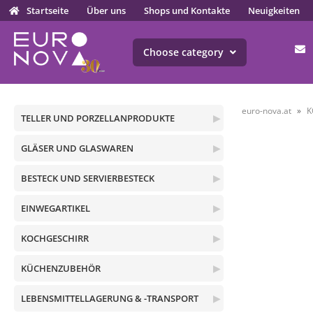
Startseite
Über uns
Shops und Kontakte
Neuigkeiten
Choose category
euro-nova.at
K
TELLER UND PORZELLANPRODUKTE
▶
GLÄSER UND GLASWAREN
▶
BESTECK UND SERVIERBESTECK
▶
EINWEGARTIKEL
▶
KOCHGESCHIRR
▶
KÜCHENZUBEHÖR
▶
LEBENSMITTELLAGERUNG & -TRANSPORT
▶