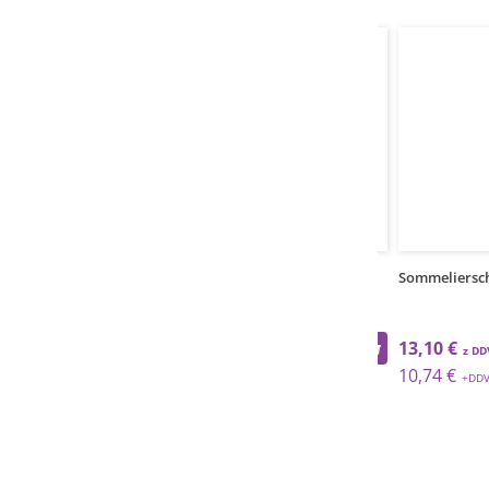
1
kos
Sommeliersch
13,10 €
10,74 €