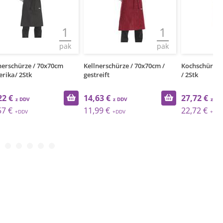
1
1
1
pak
pak
pak
m
Kellnerschürze / 70x70cm /
Kochschürze / 90x70cm / Streif
Ba
gestreift
/ 2Stk
/S
14,63 €
27,72 €
1
11,99 €
22,72 €
1