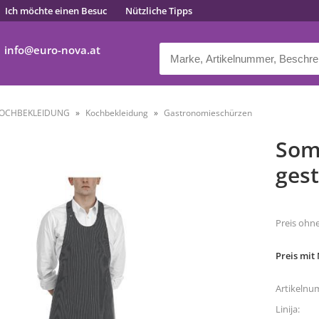
Ich möchte einen Besuc
Nützliche Tipps
info
euro-nova.at
OCHBEKLEIDUNG
Kochbekleidung
Gastronomieschürzen
Som
gest
Preis ohn
Preis mit
Artikelnu
Linija: