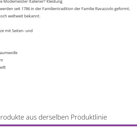
e Modemeister Italiener? Kleidung
erden seit 1786 in der Familientradition der Familie Ravazzolo geformt,
doch weltweit bekannt.
e mit Seiten- und
Baumwolle
cm
eift
Produkte aus derselben Produktlinie