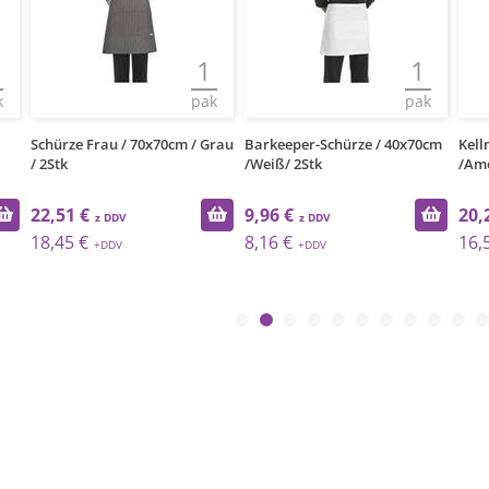
1
1
pak
pak
70x70cm / Grau
Barkeeper-Schürze / 40x70cm
Kellnerschürze / 70x70c
/Weiß/ 2Stk
/Amerika/ 2Stk
9,96 €
20,22 €
8,16 €
16,57 €