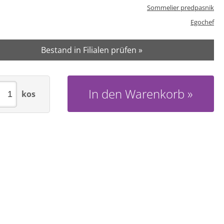
Sommelier predpasnik
Egochef
Bestand in Filialen prüfen »
In den Warenkorb
kos