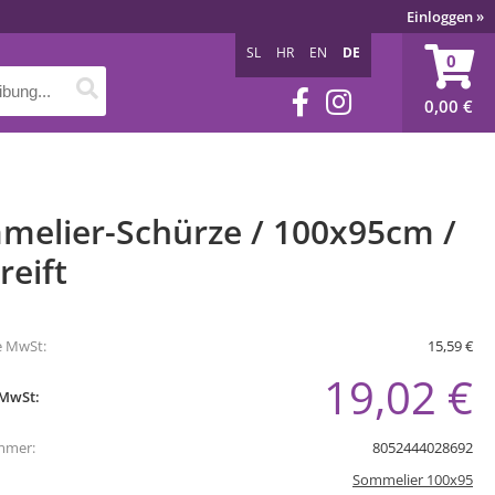
Einloggen
»
SL
HR
EN
DE
0
0,00
€
melier-Schürze / 100x95cm /
reift
e MwSt:
15,59 €
19,02 €
 MwSt:
mmer:
8052444028692
Sommelier 100x95