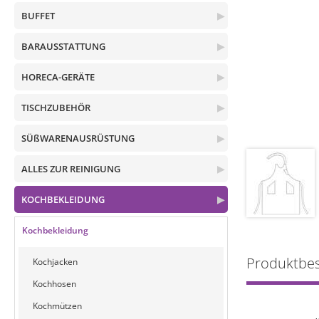
BUFFET
▶
BARAUSSTATTUNG
▶
HORECA-GERÄTE
▶
TISCHZUBEHÖR
▶
SÜßWARENAUSRÜSTUNG
▶
ALLES ZUR REINIGUNG
▶
KOCHBEKLEIDUNG
▶
Kochbekleidung
Produktbe
Kochjacken
Kochhosen
Kochmützen