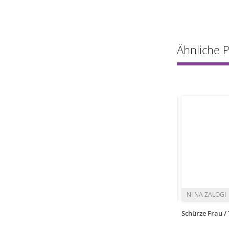
Ähnliche 
1
s
kos
Sommelierschürze / 100x95cm / Schwarz
Schürze Frau /