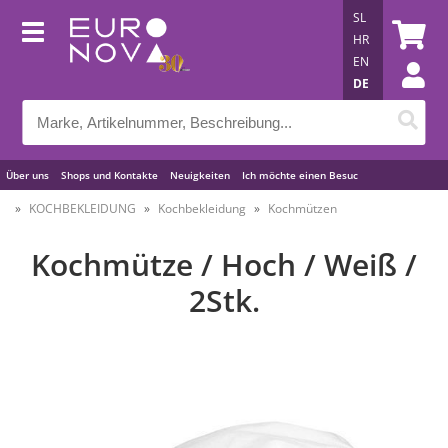
SL
HR
EN
DE
Über uns
Shops und Kontakte
Neuigkeiten
Ich möchte einen Besuc
Nützliche Tipps
KOCHBEKLEIDUNG
Kochbekleidung
Kochmützen
Kochmütze / Hoch / Weiß /
2Stk.