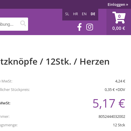
Einloggen
»
SL
HR
EN
DE
0
0,00
€
tzknöpfe / 12Stk. / Herzen
e MwSt:
4,24 €
icher Stückpreis:
0,35 € +DDV
5,17 €
 MwSt:
mmer:
8052444032002
ngsmenge:
12
Stck