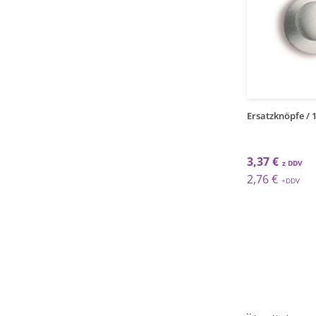
1
1
kos
kos
nöpfe / 12Stk. / Pepita
Ersatzknöpfe / 12Stk. / Smile
Ersatzknöpfe / 
€
5,17 €
3,37 €
€
4,24 €
2,76 €