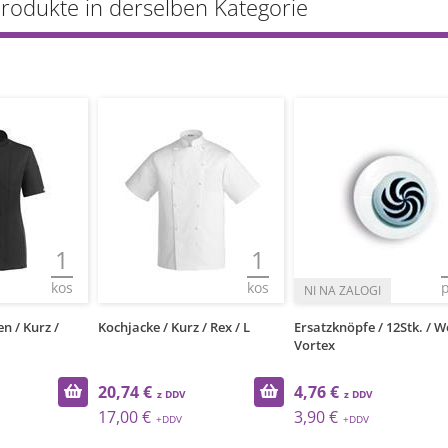
Produkte in derselben Kategorie
1
1
kos
kos
 / Kurz /
Kochjacke / Kurz / Rex / L
Ersatzknöpfe / 12Stk. / W
Vortex
20,74 €
4,76 €
17,00 €
3,90 €