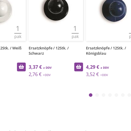
1
1
pak
pak
12Stk. / Weiß
Ersatzknöpfe / 12Stk. /
Ersatzknöpfe / 12Stk. /
Schwarz
Königsblau
3,37 €
4,29 €
2,76 €
3,52 €