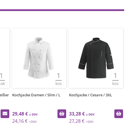
1
1
1
pak
kos
kos
eißer
Kochjacke Damen / Slim / L
Kochjacke / Cesare / 3XL
Ko
29,48 €
33,28 €
3
24,16 €
27,28 €
2