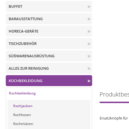
BUFFET
▶
BARAUSSTATTUNG
▶
HORECA-GERÄTE
▶
TISCHZUBEHÖR
▶
SÜßWARENAUSRÜSTUNG
▶
ALLES ZUR REINIGUNG
▶
KOCHBEKLEIDUNG
▶
Produktbe
Kochbekleidung
Kochjacken
Kochhosen
Ersatzknöpfe für
Kochmützen