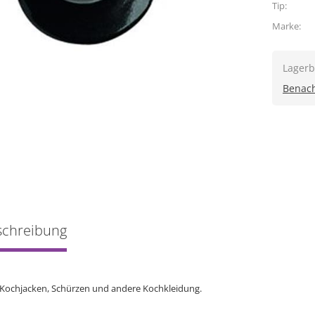
Tip:
Marke:
Lagerb
Benach
schreibung
 Kochjacken, Schürzen und andere Kochkleidung.