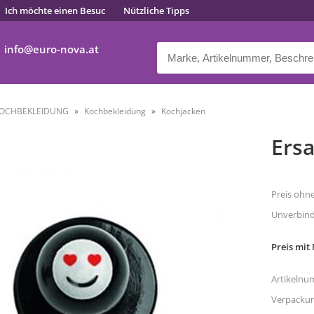
Ich möchte einen Besuc
Nützliche Tipps
info
euro-nova.at
OCHBEKLEIDUNG
Kochbekleidung
Kochjacken
Ersa
Preis ohn
Unverbindl
Preis mit
Artikelnu
Verpacku