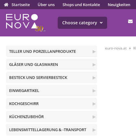
Startseite
Über uns
Shops und Kontakte
Neuigkeiten
Choose category
euro-nova.at
K
TELLER UND PORZELLANPRODUKTE
▶
GLÄSER UND GLASWAREN
▶
BESTECK UND SERVIERBESTECK
▶
EINWEGARTIKEL
▶
KOCHGESCHIRR
▶
KÜCHENZUBEHÖR
▶
LEBENSMITTELLAGERUNG & -TRANSPORT
▶