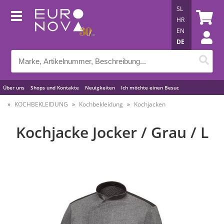
SL
HR
EN
DE
Über uns
Shops und Kontakte
Neuigkeiten
Ich möchte einen Besuc
Nützliche Tipps
KOCHBEKLEIDUNG
Kochbekleidung
Kochjacken
Kochjacke Jocker / Grau / L