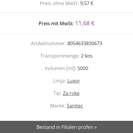
Preis ohne MwSt:
9,57 €
11,68 €
Preis mit MwSt:
Artikelnummer:
8054633830673
Transportmenge:
2
kos
Volumen [ml]:
5000
Linija:
Luxor
Tip:
Za roke
Marke:
Sanitec
Bestand in Filialen prüfen »