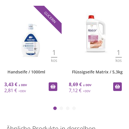
GLICERIN
1
1
kos
kos
Flüssigseife Matrix / 5,3kg
Luxor / 5L / Weiße
Talkcremeseife
8,69 €
11,65 €
7,12 €
9,55 €
Ähnliche Produkte in derselben