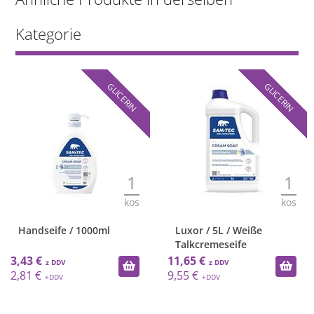
Kategorie
GLICERIN
GLICERIN
1
1
kos
kos
ife / 1000ml
Luxor / 5L / Weiße
Flüssi
Talkcremeseife
11,65 €
8,69 €
9,55 €
7,12 €