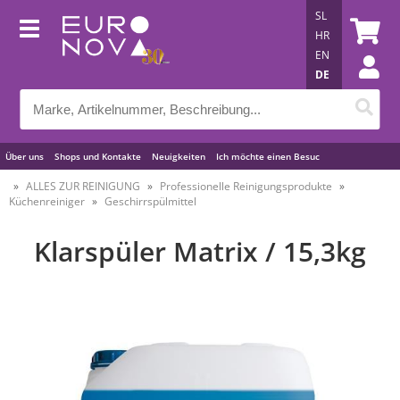
SL
HR
EN
DE
Über uns
Shops und Kontakte
Neuigkeiten
Ich möchte einen Besuc
Nützliche Tipps
ALLES ZUR REINIGUNG
Professionelle Reinigungsprodukte
Küchenreiniger
Geschirrspülmittel
Klarspüler Matrix / 15,3kg