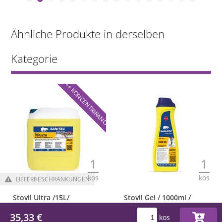
Ähnliche Produkte in derselben
Kategorie
++ KONCENTRIRANO
1
1
kos
kos
LIEFERBESCHRÄNKUNGEN
Stovil Ultra /15L/
Stovil Gel / 1000ml /
Geschirrspülmittel
Geschirrspülen
35,33 €
kos
64,23 €
8,30 €