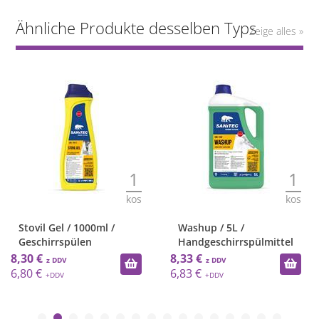
Ähnliche Produkte desselben Typs
Zeige alles »
1
1
kos
kos
Stovil Gel / 1000ml /
Washup / 5L /
Geschirrspülen
Handgeschirrspülmittel
8,30 €
8,33 €
6,80 €
6,83 €