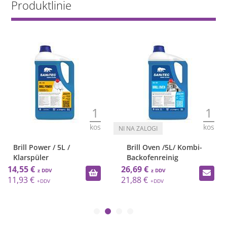
Produktlinie
1
1
kos
kos
Brill Power / 5L /
Brill Oven /5L/ Kombi-
Klarspüler
Backofenreinig
14,55 €
26,69 €
11,93 €
21,88 €