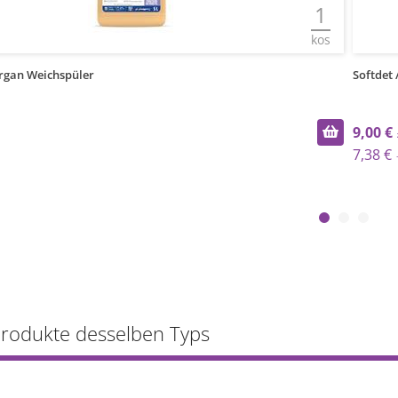
1
kos
 Argan Weichspüler
Softdet 
9,00 €
7,38 €
Produkte desselben Typs