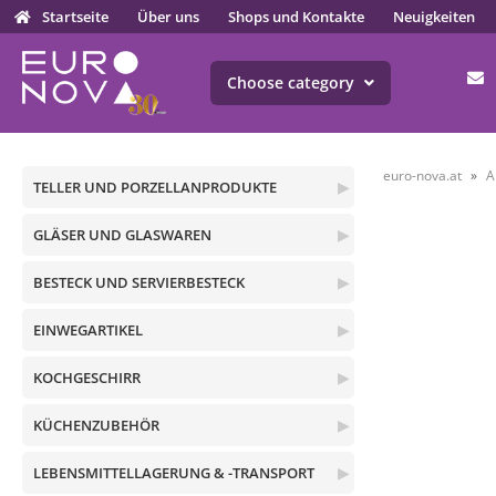
Startseite
Über uns
Shops und Kontakte
Neuigkeiten
Choose category
euro-nova.at
A
TELLER UND PORZELLANPRODUKTE
▶
GLÄSER UND GLASWAREN
▶
BESTECK UND SERVIERBESTECK
▶
EINWEGARTIKEL
▶
KOCHGESCHIRR
▶
KÜCHENZUBEHÖR
▶
LEBENSMITTELLAGERUNG & -TRANSPORT
▶