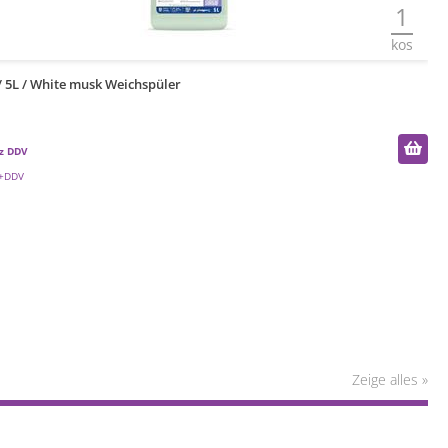
1
kos
/ 5L / White musk Weichspüler
S
1
1
Zeige alles »