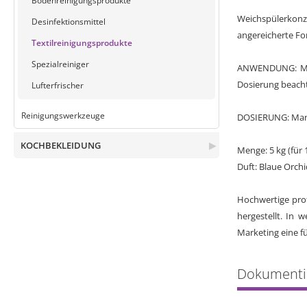
Bodenreinigungsprodukte
Weichspülerkonz
Desinfektionsmittel
angereicherte For
Textilreinigungsprodukte
Spezialreiniger
ANWENDUNG: Manu
Dosierung beacht
Lufterfrischer
Reinigungswerkzeuge
DOSIERUNG: Manue
KOCHBEKLEIDUNG
▶
Menge: 5 kg (für
Duft: Blaue Orch
Hochwertige prof
hergestellt. In
Marketing eine f