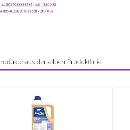
t za 8054633838181 (pdf - 336 KB)
 za 8054633838181 (pdf - 207 KB)
Produkte aus derselben Produktlinie