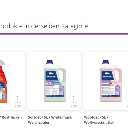
Produkte in derselben Kategorie
1
1
kos
kos
hite musk
Wooldet / 5L /
Softdet / 5L / Argan
Wollwaschmittel
Weichspüler