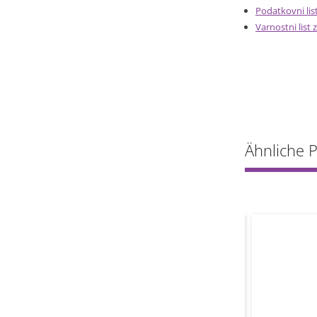
Podatkovni lis
Varnostni list
Ähnliche 