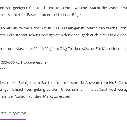
entrat, geeignet für Hand- und Maschinenwäsche. Macht die Wäsche weic
mel schützt die Fasern und erleichtert das Bügeln.
ell: 40 ml des Produkts in 10 l Wasser geben. Maschinenwäsche: Vor
en. Bei automatischen Dosiergeräten den Ansaugschlauch direkt in die Flas
ll und Maschine: 66 ml (66 g) pro 5 kg Trockenwäsche. Für Maschinen mit 
 1000–380 kg Trockenwäsche)
idee
essionelle Reiniger von Sanitec für professionelle Anwender im HoReCe- u
 wenigen Jahrzehnten gelang es dem Unternehmen, mit äußerst hochwerti
ührende Position auf dem Markt zu erobern.