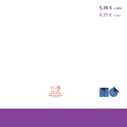
€
5,36 €
9,00 €
€
4,39 €
7,38 €