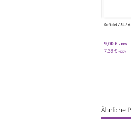
1
kos
ower Textilpflege
Softdet / 5L /
9,00 €
7,38 €
Ähnliche 