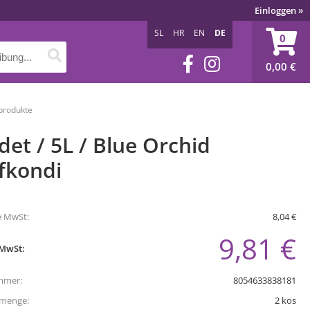
Einloggen
»
SL
HR
EN
DE
0
0,00
€
sprodukte
det / 5L / Blue Orchid
fkondi
e MwSt:
8,04 €
9,81 €
 MwSt:
mmer:
8054633838181
tmenge:
2
kos