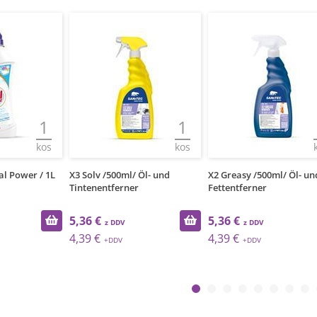
1
1
kos
kos
 Öl- und
X2 Greasy /500ml/ Öl- und
X1 Oxy / 500ml / Entfern
Fettentferner
Flecken
5,36 €
5,36 €
4,39 €
4,39 €