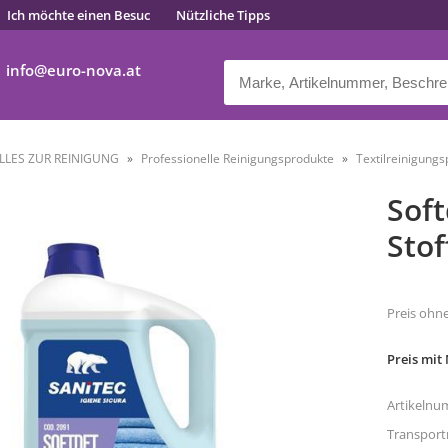
Ich möchte einen Besuc
Nützliche Tipps
info
euro-nova.at
LLES ZUR REINIGUNG
Professionelle Reinigungsprodukte
Textilreinigung
Soft
Stof
Preis ohn
Preis mit
Artikelnu
Transpor