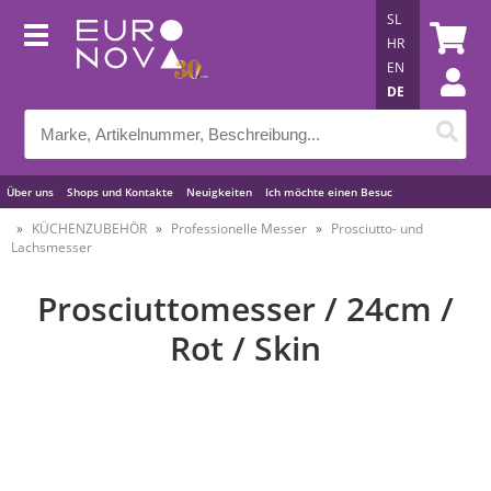
SL
HR
EN
DE
Über uns
Shops und Kontakte
Neuigkeiten
Ich möchte einen Besuc
Nützliche Tipps
KÜCHENZUBEHÖR
Professionelle Messer
Prosciutto- und
Lachsmesser
Prosciuttomesser / 24cm /
Rot / Skin