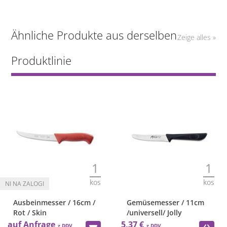
Ähnliche Produkte aus derselben
Zeige alles »
Produktlinie
1
1
kos
kos
Ausbeinmesser / 16cm /
Gemüsemesser / 11cm
Rot / Skin
/universell/ Jolly
auf Anfrage
5,37 €