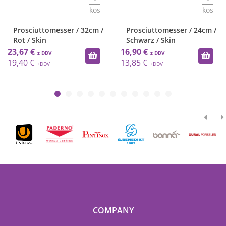
kos
kos
uttomesser / 32cm /
Prosciuttomesser / 24cm /
Prosci
kin
Schwarz / Skin
Lachsm
16,90 €
22,06 €
13,85 €
18,08 €
COMPANY