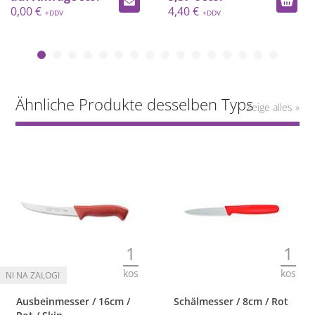
0,00 €
4,40 €
Ähnliche Produkte desselben Typs
Zeige alles »
1
1
kos
kos
Schälmesser / 8cm / Rot
Schneidebrett /