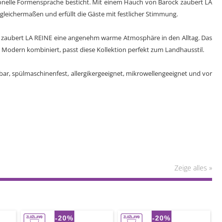
itionelle Formensprache besticht. Mit einem Hauch von Barock zaubert LA
leichermaßen und erfüllt die Gäste mit festlicher Stimmung.
ck zaubert LA REINE eine angenehm warme Atmosphäre in den Alltag. Das
. Modern kombiniert, passt diese Kollektion perfekt zum Landhausstil.
lbar, spülmaschinenfest, allergikergeeignet, mikrowellengeeignet und vor
Zeige alles »
-20%
-20%