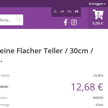
Einloggen
»
SL
HR
EN
DE
0
0,00
€
eine Flacher Teller / 30cm /
.
e MwSt:
10,39 €
12,68 €
 MwSt:
mmer:
805935
tmenge:
6
kos