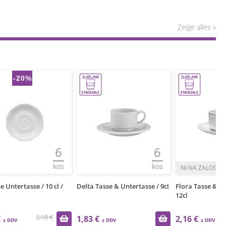
Zeige alles »
6
6
12
kos
kos
kos
l /
Delta Tasse & Untertasse / 9cl
Flora Tasse & Untertasse /
Mi
12cl
1k
1,83 €
2,16 €
2