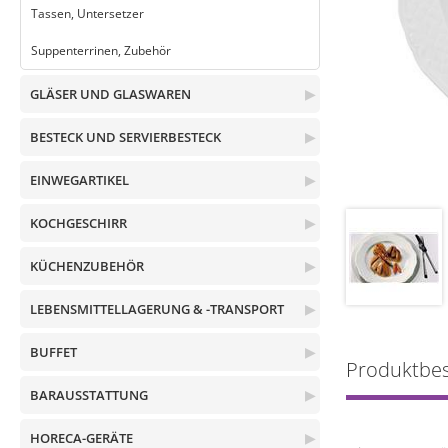
Tassen, Untersetzer
Suppenterrinen, Zubehör
GLÄSER UND GLASWAREN
▶
BESTECK UND SERVIERBESTECK
▶
EINWEGARTIKEL
▶
KOCHGESCHIRR
▶
KÜCHENZUBEHÖR
▶
LEBENSMITTELLAGERUNG & -TRANSPORT
▶
BUFFET
▶
Produktbe
BARAUSSTATTUNG
▶
HORECA-GERÄTE
▶