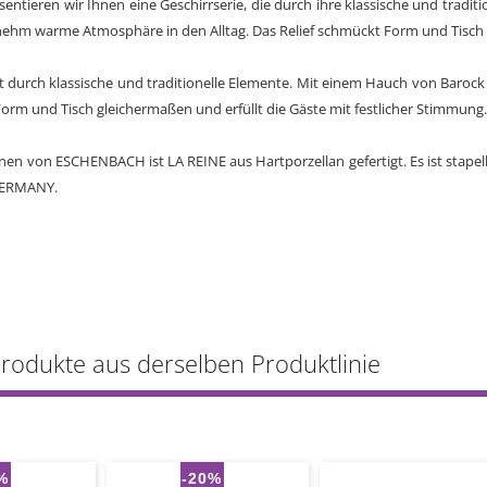
sentieren wir Ihnen eine Geschirrserie, die durch ihre klassische und trad
ehm warme Atmosphäre in den Alltag. Das Relief schmückt Form und Tisch g
t durch klassische und traditionelle Elemente. Mit einem Hauch von Baro
Form und Tisch gleichermaßen und erfüllt die Gäste mit festlicher Stimmung
onen von ESCHENBACH ist LA REINE aus Hartporzellan gefertigt. Es ist stape
GERMANY.
Produkte aus derselben Produktlinie
%
-20%