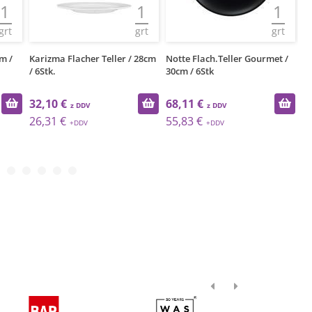
1
1
1
grt
grt
grt
 28cm
Notte Flach.Teller Gourmet /
Patera Flacher Teller GRM
Al
30cm / 6Stk
/25cm/ 12St
G
68,11 €
88,51 €
6
55,83 €
72,55 €
5