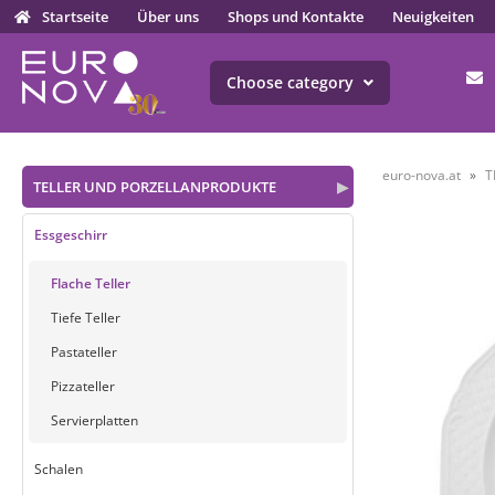
Startseite
Über uns
Shops und Kontakte
Neuigkeiten
Choose category
euro-nova.at
T
TELLER UND PORZELLANPRODUKTE
▶
Essgeschirr
Flache Teller
Tiefe Teller
Pastateller
Pizzateller
Servierplatten
Schalen