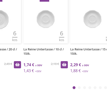
6
6
kos
kos
sse / 20 cl /
La Reine Untertasse / 10 cl /
La Reine Untertasse / 15 c
1Stk.
1Stk.
2,49 €
2,18 €
1,74 €
2,29 €
1,43 €
1,88 €