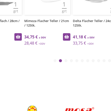
1
1
grt
grt
Teller / 21cm
Delta Flacher Teller / 24cm /
Karizma Flacher Teller /
12Stk.
/ 6Stk.
41,18 €
32,10 €
33,75 €
26,31 €