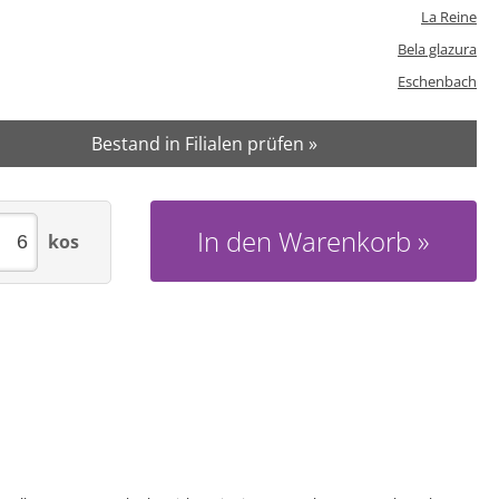
La Reine
Bela glazura
Eschenbach
Bestand in Filialen prüfen »
In den Warenkorb
kos