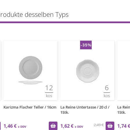
Produkte desselben Typs
-35%
-20%
12
6
kos
kos
 Teller / 16cm
La Reine Untertasse / 20 cl /
La Reine Untertasse / 10 c
1Stk.
1Stk.
2,49 €
2,18 €
1,62 €
1,74 €