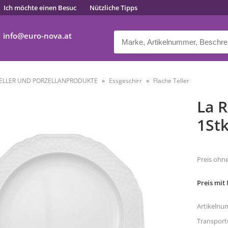
Ich möchte einen Besuc
Nützliche Tipps
info
euro-nova.at
ELLER UND PORZELLANPRODUKTE
Essgeschirr
Flache Teller
La R
1Stk
Preis ohn
Preis mit
Artikelnu
Transpor