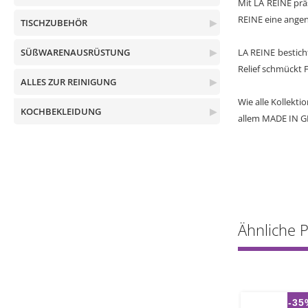
Mit LA REINE prä
REINE eine angen
TISCHZUBEHÖR
▶
SÜßWARENAUSRÜSTUNG
▶
LA REINE bestich
Relief schmückt 
ALLES ZUR REINIGUNG
▶
Wie alle Kollekti
KOCHBEKLEIDUNG
▶
allem MADE IN 
Ähnliche 
-35