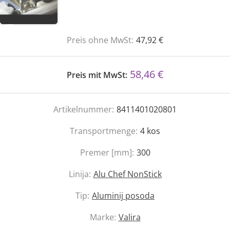
Preis ohne MwSt:
47,92 €
58,46 €
Preis mit MwSt:
Artikelnummer:
8411401020801
Transportmenge:
4
kos
Premer [mm]:
300
Linija:
Alu Chef NonStick
Tip:
Aluminij posoda
Marke:
Valira