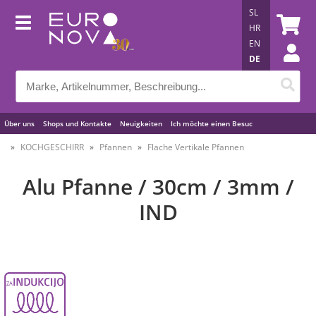
SL
HR
EN
DE
Über uns
Shops und Kontakte
Neuigkeiten
Ich möchte einen Besuc
Nützliche Tipps
KOCHGESCHIRR
Pfannen
Flache Vertikale Pfannen
Alu Pfanne / 30cm / 3mm /
IND