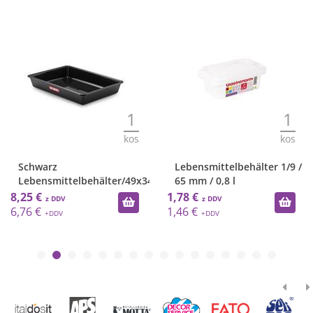
1
1
kos
kos
Lebensmittelbehälter 1/9 /
Frischhaltedose
älter/49x34x8/
65 mm / 0,8 l
/200mm/ 27,5L
1,78 €
22,47 €
1,46 €
18,42 €