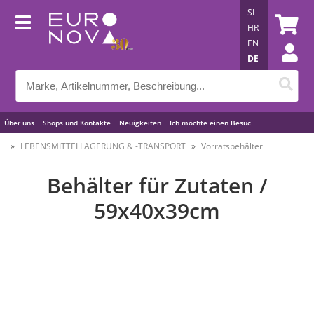
SL
HR
EN
DE
Über uns
Shops und Kontakte
Neuigkeiten
Ich möchte einen Besuc
Nützliche Tipps
LEBENSMITTELLAGERUNG & -TRANSPORT
Vorratsbehälter
Behälter für Zutaten /
59x40x39cm