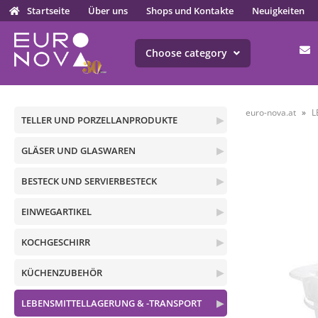
Startseite
Über uns
Shops und Kontakte
Neuigkeiten
Choose category
euro-nova.at
L
TELLER UND PORZELLANPRODUKTE
▶
GLÄSER UND GLASWAREN
▶
BESTECK UND SERVIERBESTECK
▶
EINWEGARTIKEL
▶
KOCHGESCHIRR
▶
KÜCHENZUBEHÖR
▶
LEBENSMITTELLAGERUNG & -TRANSPORT
▶