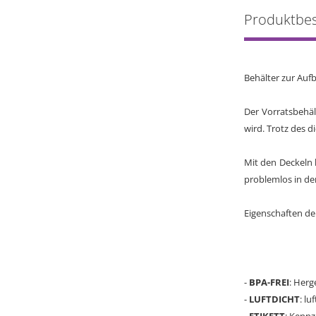
Produktbe
Behälter zur Au
Der Vorratsbehäl
wird. Trotz des d
Mit den Deckeln 
problemlos in de
Eigenschaften de
-
BPA-FREI
: Herg
-
LUFTDICHT
: l