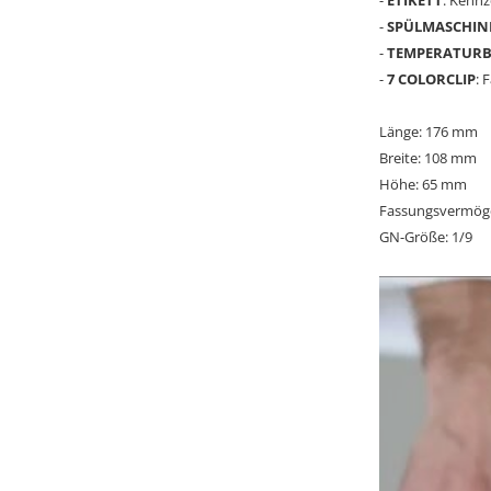
-
ETIKETT
: Kenn
-
SPÜLMASCHIN
-
TEMPERATURB
-
7 COLORCLIP
: 
Länge: 176 mm
Breite: 108 mm
Höhe: 65 mm
Fassungsvermögen
GN-Größe: 1/9