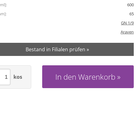
ml]:
600
mm]:
65
GN 1/9
Araven
Bestand in Filialen prüfen »
In den Warenkorb
kos