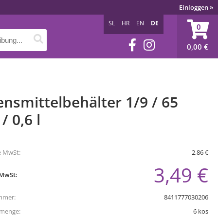
Einloggen
»
SL
HR
EN
DE
0
0,00
€
nsmittelbehälter 1/9 / 65
 0,6 l
e MwSt:
2,86 €
3,49 €
 MwSt:
mmer:
8411777030206
tmenge:
6
kos