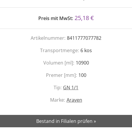
25,18 €
Preis mit MwSt:
Artikelnummer:
8411777077782
Transportmenge:
6
kos
Volumen [ml]:
10900
Premer [mm]:
100
Tip:
GN 1/1
Marke:
Araven
Bestand in Filialen prüfen »