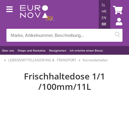
SL
HR
EN
DE
Über uns
Shops und Kontakte
Neuigkeiten
Ich möchte einen Besuc
Nützliche Tipps
LEBENSMITTELLAGERUNG & -TRANSPORT
Vorratsbehälter
Frischhaltedose 1/1
/100mm/11L