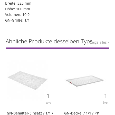
Breite: 325 mm
Höhe: 100 mm
Volumen: 10,9 l
GN-Größe: 1/1
Ähnliche Produkte desselben Typs
Zeige alles »
1
1
kos
kos
GN-Behälter-Einsatz / 1/1 /
GN-Deckel / 1/1 / PP