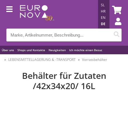
SL
HR
EN
DE
Über uns
Shops und Kontakte
Neuigkeiten
Ich möchte einen Besuc
Nützliche Tipps
LEBENSMITTELLAGERUNG & -TRANSPORT
Vorratsbehälter
Behälter für Zutaten
/42x34x20/ 16L