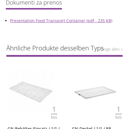
Presentation Food Transport Container (pdf - 235 KB)
Ähnliche Produkte desselben Typs
Zeige alles »
1
1
kos
kos
GN-Behälter-Einsatz / 1/1 /
GN-Deckel / 1/1 / PP