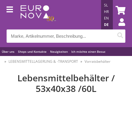
SL
HR
EN
DE
Über uns
Shops und Kontakte
Neuigkeiten
Ich möchte einen Besuc
Nützliche Tipps
LEBENSMITTELLAGERUNG & -TRANSPORT
Vorratsbehälter
Lebensmittelbehälter /
53x40x38 /60L