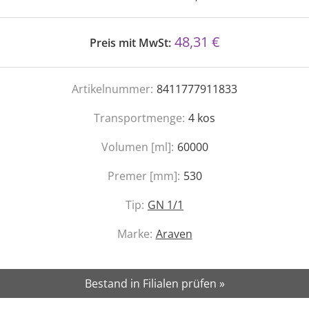
48,31 €
Preis mit MwSt:
Artikelnummer:
8411777911833
Transportmenge:
4
kos
Volumen [ml]:
60000
Premer [mm]:
530
Tip:
GN 1/1
Marke:
Araven
Bestand in Filialen prüfen »