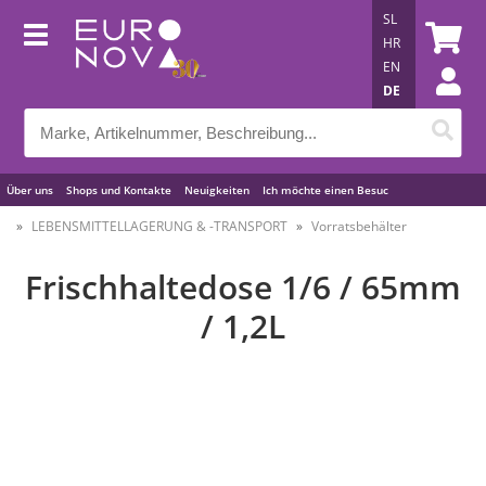
SL
HR
EN
DE
Über uns
Shops und Kontakte
Neuigkeiten
Ich möchte einen Besuc
Nützliche Tipps
LEBENSMITTELLAGERUNG & -TRANSPORT
Vorratsbehälter
Frischhaltedose 1/6 / 65mm
/ 1,2L