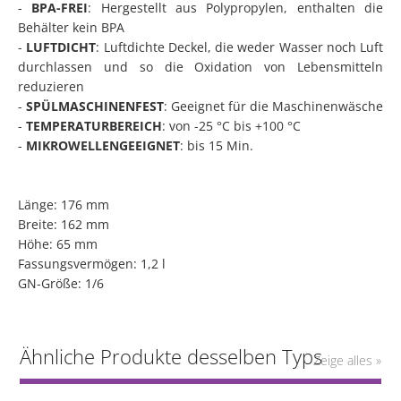
-
BPA-FREI
: Hergestellt aus Polypropylen, enthalten die
Behälter kein BPA
-
LUFTDICHT
: Luftdichte Deckel, die weder Wasser noch Luft
durchlassen und so die Oxidation von Lebensmitteln
reduzieren
-
SPÜLMASCHINENFEST
: Geeignet für die Maschinenwäsche
-
TEMPERATURBEREICH
: von -25 °C bis +100 °C
-
MIKROWELLENGEEIGNET
: bis 15 Min.
Länge: 176 mm
Breite: 162 mm
Höhe: 65 mm
Fassungsvermögen: 1,2 l
GN-Größe: 1/6
Ähnliche Produkte desselben Typs
Zeige alles »