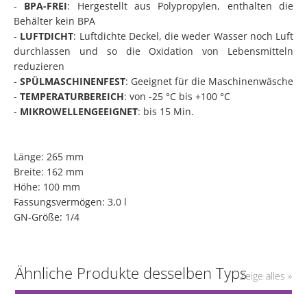
-
BPA-FREI
: Hergestellt aus Polypropylen, enthalten die
Behälter kein BPA
-
LUFTDICHT
: Luftdichte Deckel, die weder Wasser noch Luft
durchlassen und so die Oxidation von Lebensmitteln
reduzieren
-
SPÜLMASCHINENFEST
: Geeignet für die Maschinenwäsche
-
TEMPERATURBEREICH
: von -25 °C bis +100 °C
-
MIKROWELLENGEEIGNET
: bis 15 Min.
Länge: 265 mm
Breite: 162 mm
Höhe: 100 mm
Fassungsvermögen: 3,0 l
GN-Größe: 1/4
Ähnliche Produkte desselben Typs
Zeige alles »