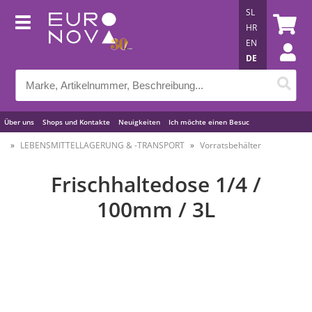
SL
HR
EN
DE
Über uns
Shops und Kontakte
Neuigkeiten
Ich möchte einen Besuc
Nützliche Tipps
LEBENSMITTELLAGERUNG & -TRANSPORT
Vorratsbehälter
Frischhaltedose 1/4 /
100mm / 3L