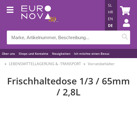
SL
HR
EN
DE
Über uns
Shops und Kontakte
Neuigkeiten
Ich möchte einen Besuc
Nützliche Tipps
LEBENSMITTELLAGERUNG & -TRANSPORT
Vorratsbehälter
Frischhaltedose 1/3 / 65mm
/ 2,8L