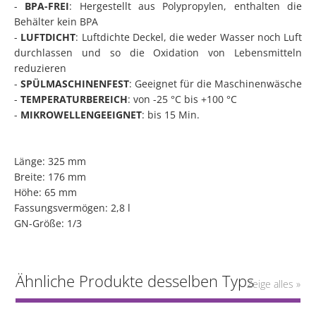
-
BPA-FREI
: Hergestellt aus Polypropylen, enthalten die
Behälter kein BPA
-
LUFTDICHT
: Luftdichte Deckel, die weder Wasser noch Luft
durchlassen und so die Oxidation von Lebensmitteln
reduzieren
-
SPÜLMASCHINENFEST
: Geeignet für die Maschinenwäsche
-
TEMPERATURBEREICH
: von -25 °C bis +100 °C
-
MIKROWELLENGEEIGNET
: bis 15 Min.
Länge: 325 mm
Breite: 176 mm
Höhe: 65 mm
Fassungsvermögen: 2,8 l
GN-Größe: 1/3
Ähnliche Produkte desselben Typs
Zeige alles »