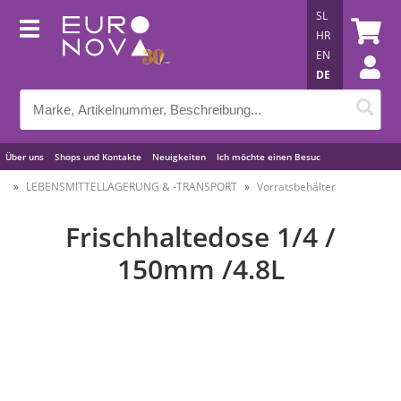
SL
HR
EN
DE
Über uns
Shops und Kontakte
Neuigkeiten
Ich möchte einen Besuc
Nützliche Tipps
LEBENSMITTELLAGERUNG & -TRANSPORT
Vorratsbehälter
Frischhaltedose 1/4 /
150mm /4.8L