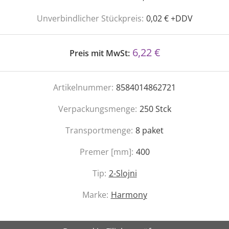
Unverbindlicher Stückpreis:
0,02 € +DDV
6,22 €
Preis mit MwSt:
Artikelnummer:
8584014862721
Verpackungsmenge:
250
Stck
Transportmenge:
8
paket
Premer [mm]:
400
Tip:
2-Slojni
Marke:
Harmony