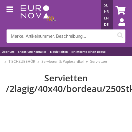
SL
HR
EN
DE
Über uns
Shops und Kontakte
Neuigkeiten
Ich möchte einen Besuc
Nützliche Tipps
TISCHZUBEHÖR
Servietten & Papierartikel
Servietten
Servietten
/2lagig/40x40/bordeau/250St