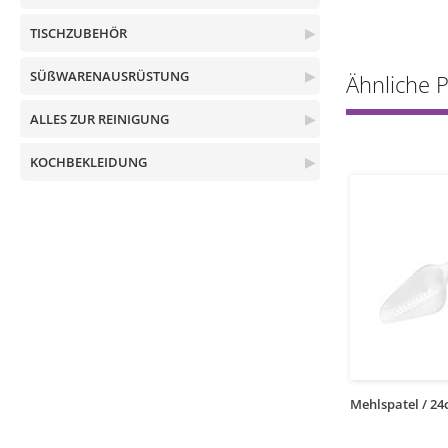
TISCHZUBEHÖR
▶
SÜßWARENAUSRÜSTUNG
▶
Ähnliche 
ALLES ZUR REINIGUNG
▶
KOCHBEKLEIDUNG
▶
1
1
kos
kos
 Polyamid / 32cm
Gebogener Teigspatel aus
Mehlspatel / 24
Polyamid / 23cm