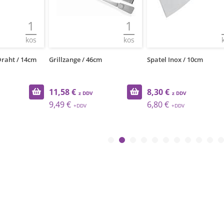
1
1
1
kos
kos
kos
ht / 14cm
Grillzange / 46cm
Spatel Inox / 10cm
11,58 €
8,30 €
9,49 €
6,80 €