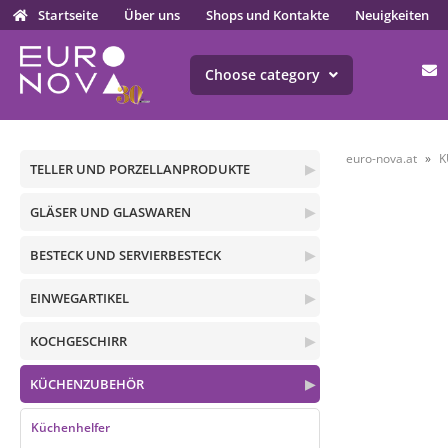
Startseite
Über uns
Shops und Kontakte
Neuigkeiten
Choose category
euro-nova.at
K
TELLER UND PORZELLANPRODUKTE
▶
GLÄSER UND GLASWAREN
▶
BESTECK UND SERVIERBESTECK
▶
EINWEGARTIKEL
▶
KOCHGESCHIRR
▶
KÜCHENZUBEHÖR
▶
Küchenhelfer