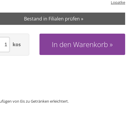
Lopatke
Bestand in Filialen prüfen »
In den Warenkorb
kos
zufügen von Eis zu Getränken erleichtert.