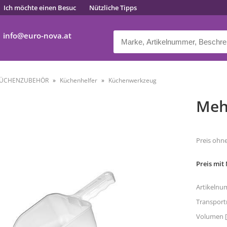
Ich möchte einen Besuc
Nützliche Tipps
info
euro-nova.at
ÜCHENZUBEHÖR
Küchenhelfer
Küchenwerkzeug
Meh
Preis ohn
Preis mit
Artikelnu
Transpor
Volumen [