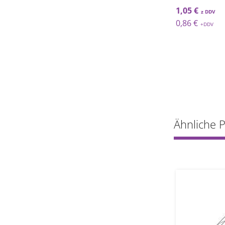
€
5,43 €
1,05 €
€
4,45 €
0,86 €
Ähnliche 