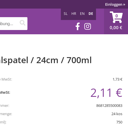
Einloggen
»
SL
HR
EN
DE
0
0,00
€
lspatel / 24cm / 700ml
e MwSt:
1,73 €
2,11 €
 MwSt:
mmer:
8681285500083
tmenge:
24
kos
ml]:
750