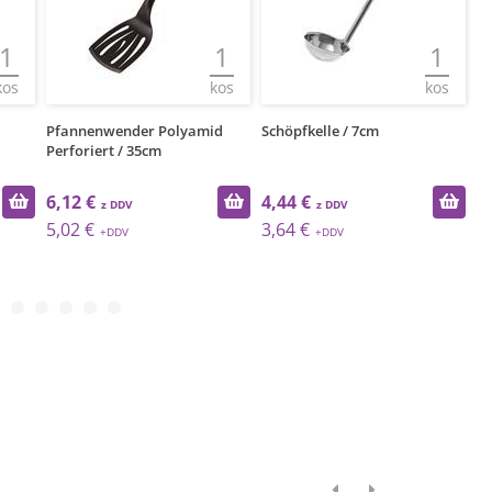
1
1
kos
kos
Pfannenwender Polyamid
Schöpfkelle / 7cm
Mehls
Perforiert / 35cm
6,12 €
4,44 €
3,39
5,02 €
3,64 €
2,78