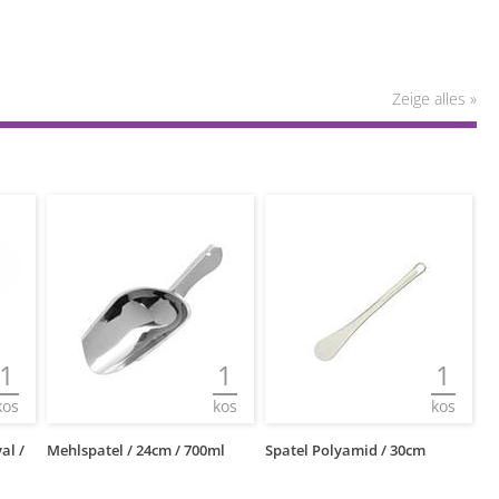
Zeige alles »
1
1
1
kos
kos
kos
al /
Mehlspatel / 24cm / 700ml
Spatel Polyamid / 30cm
Me