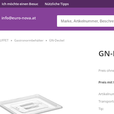
Ich möchte einen Besuc
Nützliche Tipps
info
euro-nova.at
UFFET
Gastronormbehälter
GN-Deckel
GN-D
Preis ohn
Preis mit
Artikelnu
Transpor
Tip: