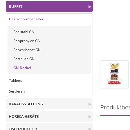
BUFFET
▶
Gastronormbehälter
Edelstahl GN
Polypropylen GN
Polycarbonat GN
Porzellan GN
GN-Deckel
Tabletts
Servieren
BARAUSSTATTUNG
▶
Produktbe
HORECA-GERÄTE
▶
TISCHZUBEHÖR
▶