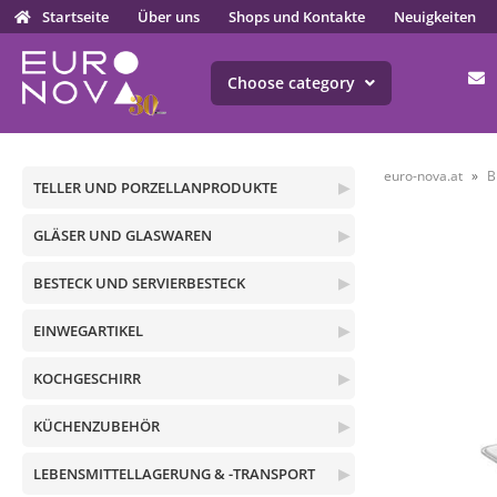
Startseite
Über uns
Shops und Kontakte
Neuigkeiten
Choose category
euro-nova.at
B
TELLER UND PORZELLANPRODUKTE
▶
GLÄSER UND GLASWAREN
▶
BESTECK UND SERVIERBESTECK
▶
EINWEGARTIKEL
▶
KOCHGESCHIRR
▶
KÜCHENZUBEHÖR
▶
LEBENSMITTELLAGERUNG & -TRANSPORT
▶