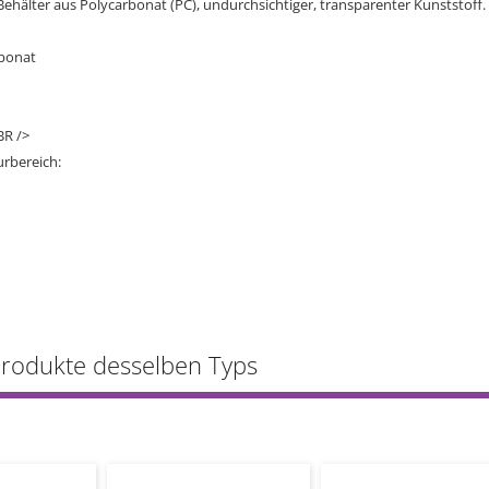
Behälter aus Polycarbonat (PC), undurchsichtiger, transparenter Kunststoff.
rbonat
BR />
rbereich:
Produkte desselben Typs