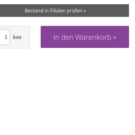
Bestand in Filialen prüfen »
In den Warenkorb
kos