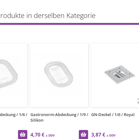
Produkte in derselben Kategorie
1
kos
ronorm-Abdeckung / 1/9 /
GN-Deckel / 1/6 / Royal
GN-Deckel / 1
kon
0 €
3,87 €
3,06 €