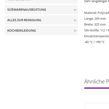
Sehr langlebiger 
SÜßWARENAUSRÜSTUNG
▶
Material: Polyca
Länge: 265 mm
ALLES ZUR REINIGUNG
▶
Breite: 325 mm
GN-Größe: 1/2 < 
KOCHBEKLEIDUNG
▶
Einsatztemperatu
-40 °C / +99 °C
Ähnliche 