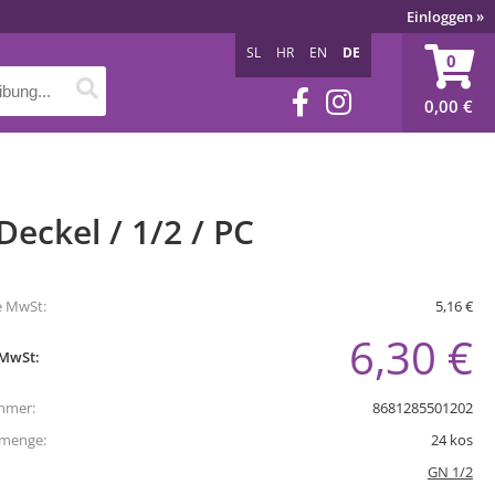
Einloggen
»
SL
HR
EN
DE
0
0,00
€
eckel / 1/2 / PC
e MwSt:
5,16 €
6,30 €
 MwSt:
mmer:
8681285501202
tmenge:
24
kos
GN 1/2