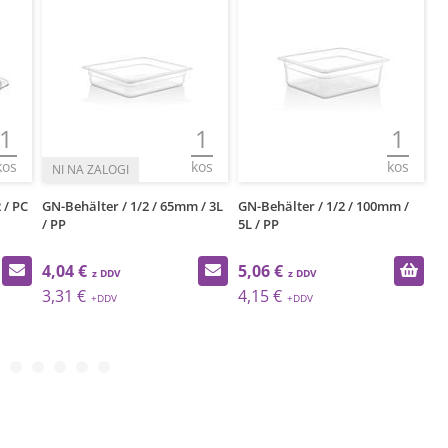
1
1
1
kos
kos
kos
 / PC
GN-Behälter / 1/2 / 65mm / 3L
GN-Behälter / 1/2 / 100mm /
GN
/ PP
5L / PP
8L
4,04 €
5,06 €
6
3,31 €
4,15 €
5