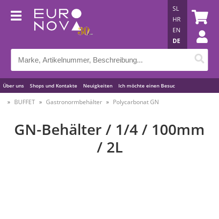
SL
HR
EN
DE
Über uns
Shops und Kontakte
Neuigkeiten
Ich möchte einen Besuc
Nützliche Tipps
BUFFET
Gastronormbehälter
Polycarbonat GN
GN-Behälter / 1/4 / 100mm
/ 2L