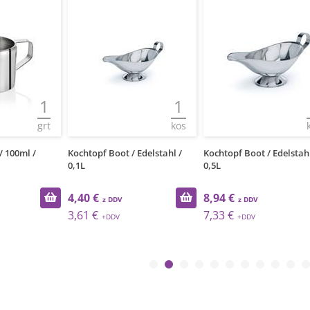
1
1
grt
kos
 100ml /
Kochtopf Boot / Edelstahl /
Kochtopf Boot / Edelstahl
0,1L
0,5L
4,40 €
8,94 €
3,61 €
7,33 €