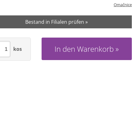
Omačnice
Bestand in Filialen prüfen »
In den Warenkorb
kos