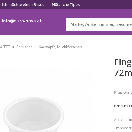
Ich möchte einen Besuc
Nützliche Tipps
info
euro-nova.at
UFFET
Servieren
Kochtöpfe, Milchkännchen
Fin
72m
Preis ohn
Preis mit
Artikelnu
Transpor