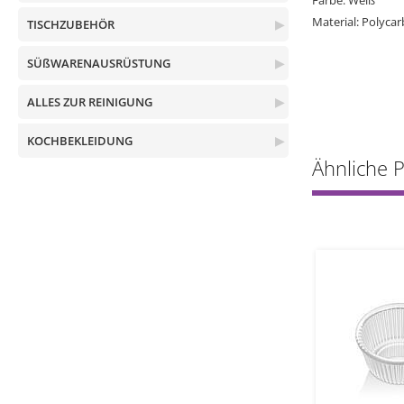
Farbe: Weiß
Material: Polyca
TISCHZUBEHÖR
▶
SÜßWARENAUSRÜSTUNG
▶
ALLES ZUR REINIGUNG
▶
KOCHBEKLEIDUNG
▶
Ähnliche 
1
1