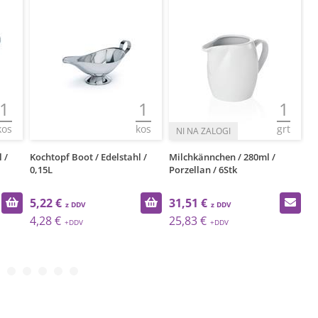
1
1
1
kos
kos
grt
 /
Kochtopf Boot / Edelstahl /
Milchkännchen / 280ml /
Mi
0,15L
Porzellan / 6Stk
Ed
5,22 €
31,51 €
1
4,28 €
25,83 €
1