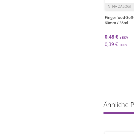
kos
kos
hflaschenspender
Quetschflaschenspender
Fingerfood-Soß
l/ Rot
/1000ml/ Gelb
60mm / 35ml
€
1,67 €
0,48 €
€
1,37 €
0,39 €
Ähnliche 