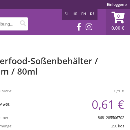
Einloggen
»
SL
HR
EN
DE
0
0,00
€
gerfood-Soßenbehälter /
m / 80ml
e MwSt:
0,50 €
0,61 €
 MwSt:
mmer:
8681285506702
tmenge:
250
kos