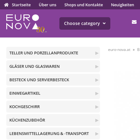
Startseite
Über uns
Shops und Kontakte
Neuigkeiten
Choose category
euro-nova.at
B
TELLER UND PORZELLANPRODUKTE
▶
GLÄSER UND GLASWAREN
▶
BESTECK UND SERVIERBESTECK
▶
EINWEGARTIKEL
▶
KOCHGESCHIRR
▶
KÜCHENZUBEHÖR
▶
LEBENSMITTELLAGERUNG & -TRANSPORT
▶