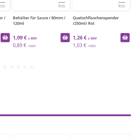
kos
kos
kos
r /
Behälter für Sauce / 80mm /
Quetschflaschenspender
Qu
120ml
/250ml/ Rot
/2
1,09 €
1,26 €
1
0,89 €
1,03 €
1