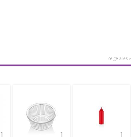
Zeige alles »
1
1
1