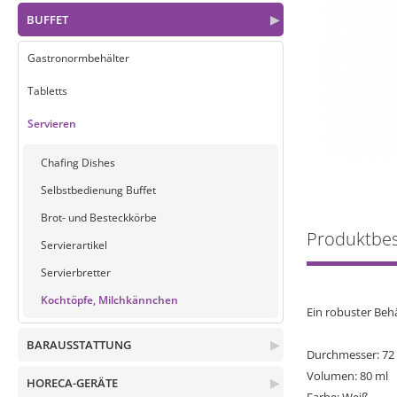
BUFFET
▶
Gastronormbehälter
Tabletts
Servieren
Chafing Dishes
Selbstbedienung Buffet
Brot- und Besteckkörbe
Produktbe
Servierartikel
Servierbretter
Kochtöpfe, Milchkännchen
Ein robuster Behä
BARAUSSTATTUNG
▶
Durchmesser: 7
Volumen: 80 ml
HORECA-GERÄTE
▶