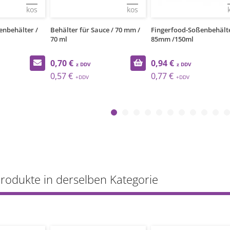
kos
kos
enbehälter /
Behälter für Sauce / 70 mm /
Fingerfood-Soßenbehälte
70 ml
85mm /150ml
0,70 €
0,94 €
0,57 €
0,77 €
Produkte in derselben Kategorie