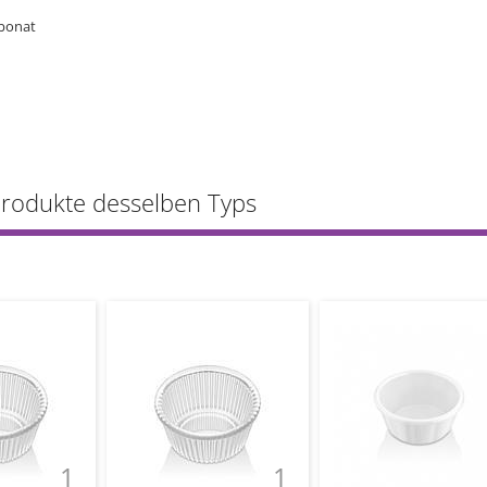
rbonat
Produkte desselben Typs
1
1