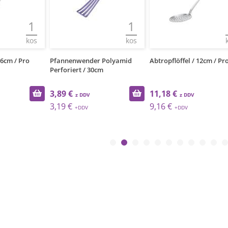
1
1
kos
kos
16cm / Pro
Pfannenwender Polyamid
Abtropflöffel / 12cm / Pr
Perforiert / 30cm
3,89 €
11,18 €
3,19 €
9,16 €