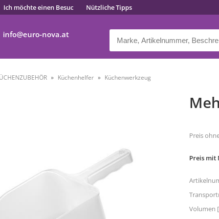
Ich möchte einen Besuc
Nützliche Tipps
info
euro-nova.at
ÜCHENZUBEHÖR
Küchenhelfer
Küchenwerkzeug
Meh
Preis ohn
Preis mit
Artikelnu
Transpor
Volumen [