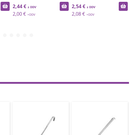
2,44 €
2,54 €
2
2,00 €
2,08 €
2