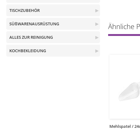
TISCHZUBEHÖR
▶
SÜßWARENAUSRÜSTUNG
▶
Ähnliche 
ALLES ZUR REINIGUNG
▶
KOCHBEKLEIDUNG
▶
1
1
kos
kos
 Polyamid / 32cm
Gebogener Teigspatel aus
Mehlspatel / 24
Polyamid / 23cm