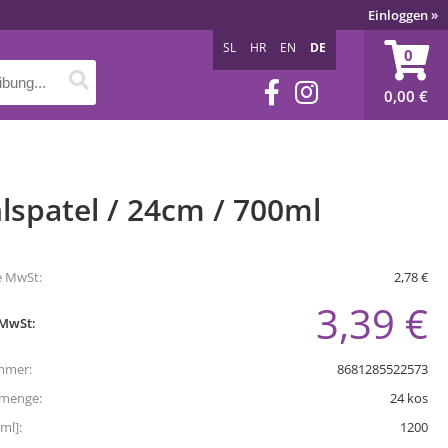
Einloggen
»
SL
HR
EN
DE
0
0,00
€
lspatel / 24cm / 700ml
e MwSt:
2,78 €
3,39 €
 MwSt:
mmer:
8681285522573
tmenge:
24
kos
ml]:
1200