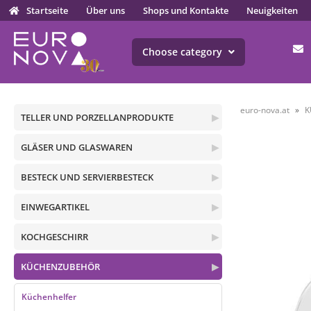
Startseite
Über uns
Shops und Kontakte
Neuigkeiten
Choose category
euro-nova.at
K
TELLER UND PORZELLANPRODUKTE
▶
GLÄSER UND GLASWAREN
▶
BESTECK UND SERVIERBESTECK
▶
EINWEGARTIKEL
▶
KOCHGESCHIRR
▶
KÜCHENZUBEHÖR
▶
Küchenhelfer