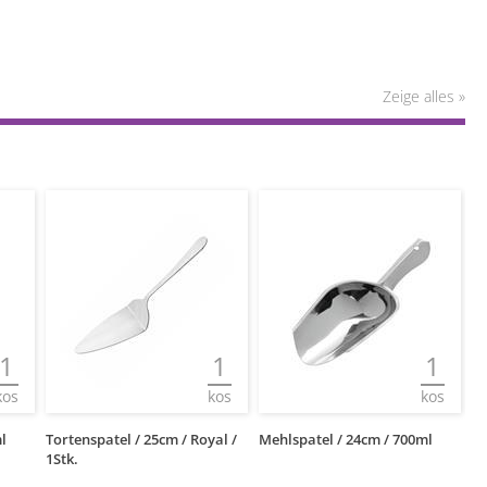
Zeige alles »
1
1
1
kos
kos
kos
l
Tortenspatel / 25cm / Royal /
Mehlspatel / 24cm / 700ml
Sp
1Stk.