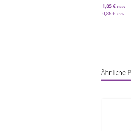
€
5,43 €
1,05 €
€
4,45 €
0,86 €
Ähnliche 