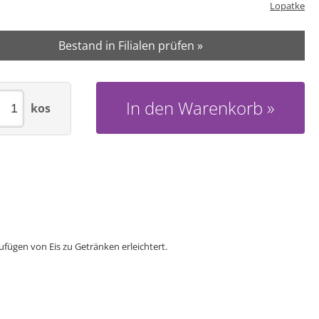
Lopatke
Bestand in Filialen prüfen »
In den Warenkorb
kos
zufügen von Eis zu Getränken erleichtert.