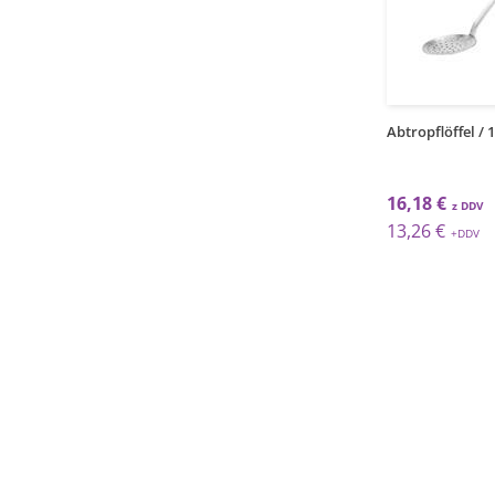
1
1
kos
kos
fel / Holz / 100cm
Schöpfkelle / 7cm
Abtropflöffel / 
 €
4,44 €
16,18 €
 €
3,64 €
13,26 €