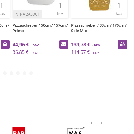
1
1
1
kos
kos
kos
6cm /
Pizzaschieber / 50cm / 157cm /
Pizzaschieber / 33cm / 170cm /
Pi
Primo
Sole Mio
It
44,96 €
139,78 €
1
36,85 €
114,57 €
1