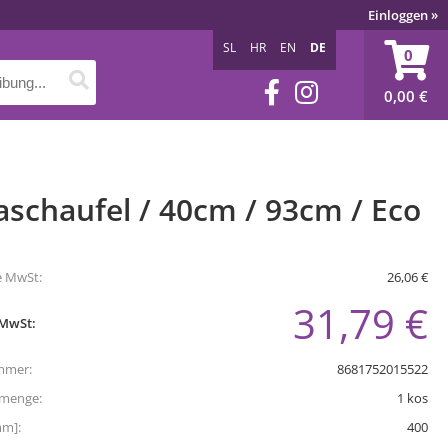
Einloggen
»
SL
HR
EN
DE
0
0,00
€
aschaufel / 40cm / 93cm / Eco
e MwSt:
26,06 €
31,79 €
 MwSt:
mmer:
8681752015522
tmenge:
1
kos
mm]:
400