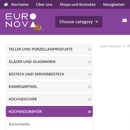
Startseite
Über uns
Shops und Kontakte
Neuigkeiten
Choose category
euro-nova.at
K
TELLER UND PORZELLANPRODUKTE
▶
GLÄSER UND GLASWAREN
▶
BESTECK UND SERVIERBESTECK
▶
EINWEGARTIKEL
▶
KOCHGESCHIRR
▶
KÜCHENZUBEHÖR
▶
Küchenhelfer