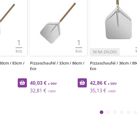
1
1
kos
kos
30cm / 83cm /
Pizzaschaufel / 33cm / 86cm /
Pizzaschaufel / 36cm / 89
Eco
Eco
40,03 €
42,86 €
32,81 €
35,13 €