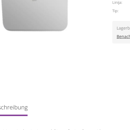
Linija:
Tip:
Lagerb
Benach
schreibung