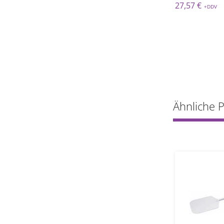
 €
24,01 €
27,57 €
Ähnliche 