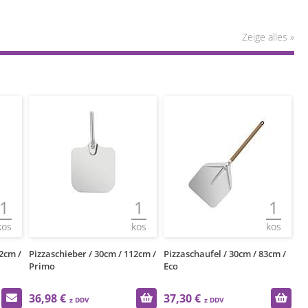
Zeige alles »
1
1
1
kos
kos
kos
2cm /
Pizzaschieber / 30cm / 112cm /
Pizzaschaufel / 30cm / 83cm /
Pi
Primo
Eco
P
36,98 €
37,30 €
3