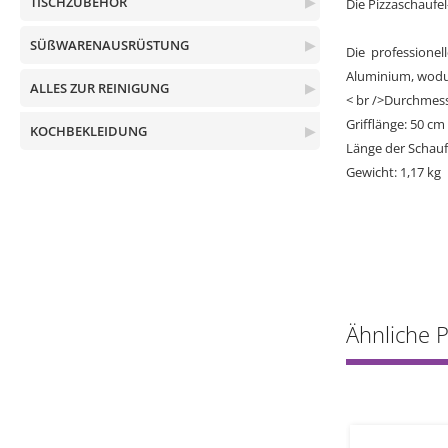
TISCHZUBEHÖR
▶
Die Pizzaschaufel
SÜßWARENAUSRÜSTUNG
▶
Die professione
Aluminium, wodur
ALLES ZUR REINIGUNG
▶
< br />Durchmess
Grifflänge: 50 cm
KOCHBEKLEIDUNG
▶
Länge der Schauf
Gewicht: 1,17 kg
Ähnliche 