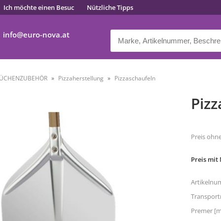
Ich möchte einen Besuc
Nützliche Tipps
info
euro-nova.at
ÜCHENZUBEHÖR
Pizzaherstellung
Pizzaschaufeln
Pizz
Preis ohn
Preis mit
Artikelnu
Transpor
Premer [