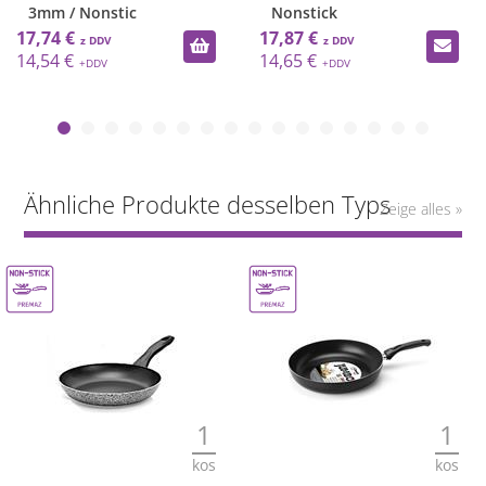
3mm / Nonstic
Nonstick
17,74 €
17,87 €
14,54 €
14,65 €
Ähnliche Produkte desselben Typs
Zeige alles »
1
1
kos
kos