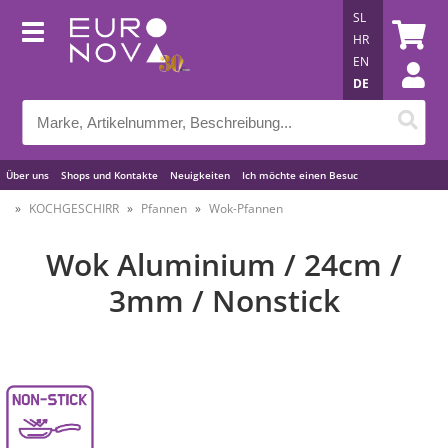
SL
HR
EN
DE
Über uns
Shops und Kontakte
Neuigkeiten
Ich möchte einen Besuc
Nützliche Tipps
KOCHGESCHIRR
Pfannen
Wok-Pfannen
Wok Aluminium / 24cm /
3mm / Nonstick