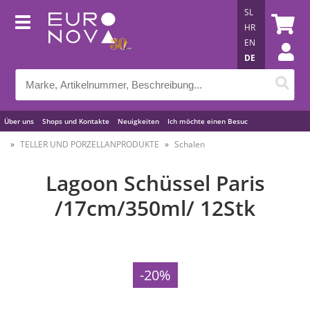
SL
HR
EN
DE
Über uns
Shops und Kontakte
Neuigkeiten
Ich möchte einen Besuc
Nützliche Tipps
TELLER UND PORZELLANPRODUKTE
Schalen
Lagoon Schüssel Paris
/17cm/350ml/ 12Stk
-20%