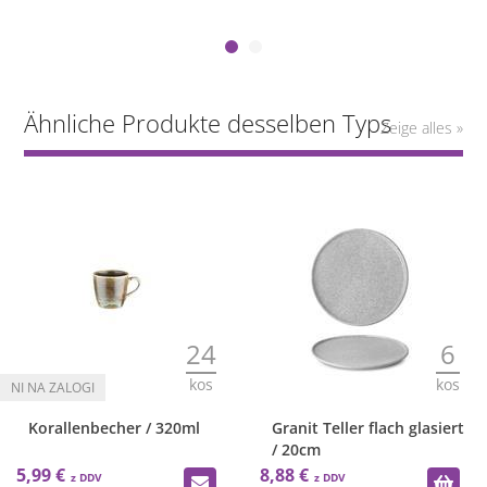
Ähnliche Produkte desselben Typs
Zeige alles »
24
6
kos
kos
Korallenbecher / 320ml
Granit Teller flach glasiert
/ 20cm
5,99 €
8,88 €