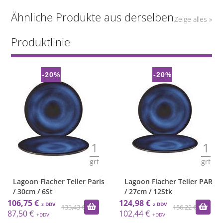
Ähnliche Produkte aus derselben
Zeige alles »
Produktlinie
-20%
-20%
1
1
grt
grt
Lagoon Flacher Teller Paris
Lagoon Flacher Teller PAR
/ 30cm / 6St
/ 27cm / 12Stk
106,75 €
124,98 €
133,43 €
156,22 €
87,50 €
102,44 €