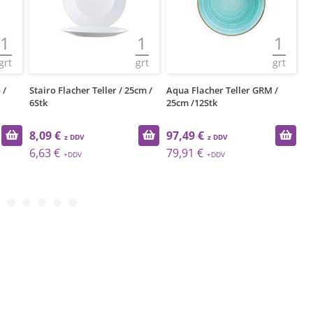
1
1
1
grt
grt
grt
 /
Stairo Flacher Teller / 25cm /
Aqua Flacher Teller GRM /
La
6Stk
25cm /12Stk
/ 
8,09 €
97,49 €
1
6,63 €
79,91 €
1