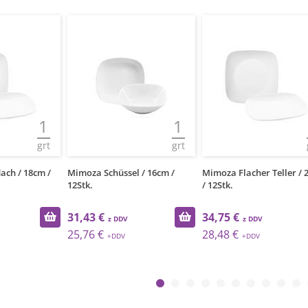
1
1
grt
grt
lach / 18cm /
Mimoza Schüssel / 16cm /
Mimoza Flacher Teller /
12Stk.
/ 12Stk.
31,43 €
34,75 €
25,76 €
28,48 €