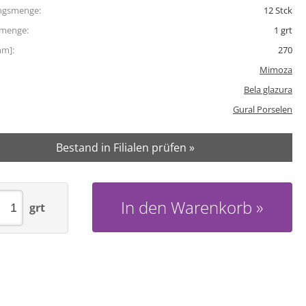
ngsmenge:
12
Stck
tmenge:
1
grt
mm]:
270
Mimoza
Bela glazura
Gural Porselen
Bestand in Filialen prüfen »
In den Warenkorb
grt