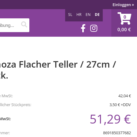
Einloggen
»
SL
HR
EN
DE
0
0,00
€
za Flacher Teller / 27cm /
k.
e MwSt:
42,04 €
icher Stückpreis:
3,50 € +DDV
51,29 €
 MwSt:
mmer:
8691850377682