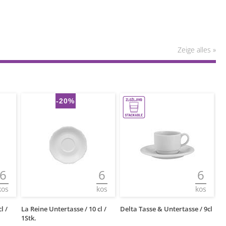
Zeige alles »
-20%
6
6
6
kos
kos
kos
l /
La Reine Untertasse / 10 cl /
Delta Tasse & Untertasse / 9cl
Fl
1Stk.
12