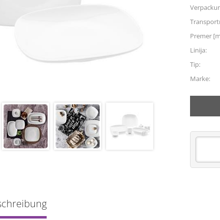
Verpacku
Transpor
Premer [
Linija:
Tip:
Marke:
schreibung