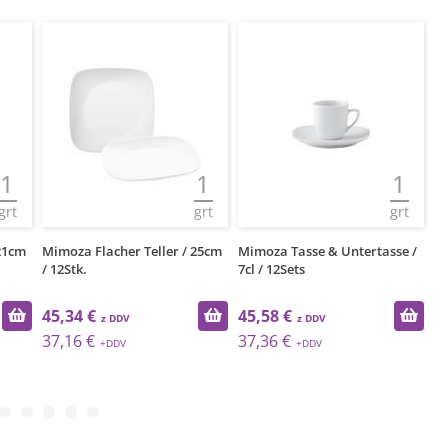
1
1
1
grt
grt
grt
 21cm
Mimoza Flacher Teller / 25cm
Mimoza Tasse & Untertasse /
Mi
/ 12Stk.
7cl / 12Sets
12
45,34 €
45,58 €
4
37,16 €
37,36 €
3