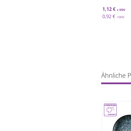
3,44 €
€
0,82 €
1,12 €
€
0,67 €
0,92 €
Ähnliche 