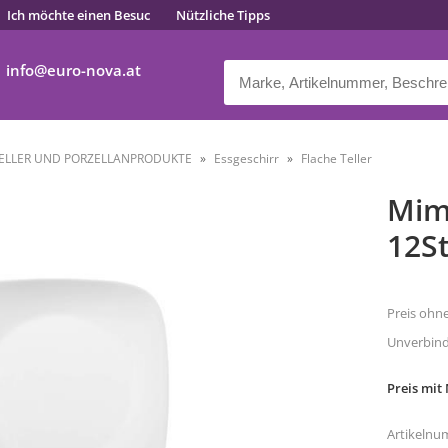
Ich möchte einen Besuc
Nützliche Tipps
info
euro-nova.at
ELLER UND PORZELLANPRODUKTE
Essgeschirr
Flache Teller
Mimo
12St
Preis ohn
Unverbindl
Preis mit
Artikelnu