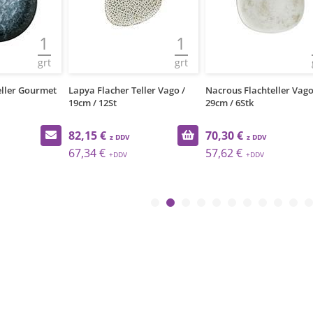
1
1
grt
grt
eller Gourmet
Lapya Flacher Teller Vago /
Nacrous Flachteller Vago
19cm / 12St
29cm / 6Stk
82,15 €
70,30 €
67,34 €
57,62 €