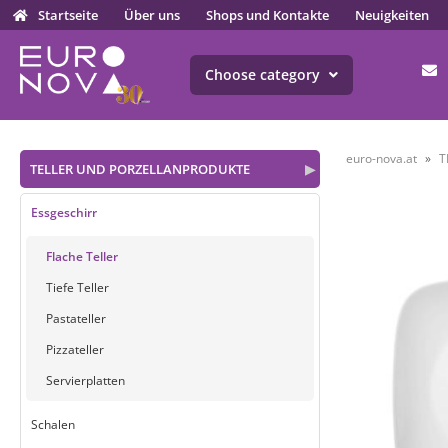
Startseite
Über uns
Shops und Kontakte
Neuigkeiten
Choose category
euro-nova.at
T
TELLER UND PORZELLANPRODUKTE
▶
Essgeschirr
Flache Teller
Tiefe Teller
Pastateller
Pizzateller
Servierplatten
Schalen