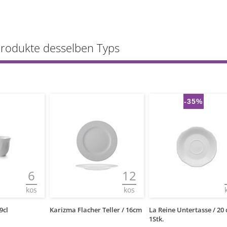
Produkte desselben Typs
-35%
6
12
kos
kos
9cl
Karizma Flacher Teller / 16cm
La Reine Untertasse / 20 c
1Stk.