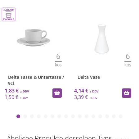
6
6
kos
kos
Delta Tasse & Untertasse /
Delta Vase
9cl
1,83 €
4,14 €
1,50 €
3,39 €
Ähnliche Produkte desselben Typs