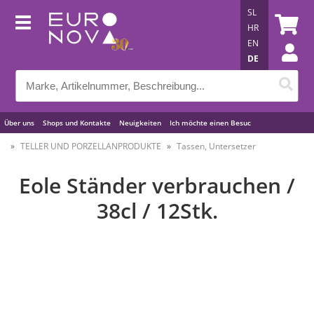
SL
HR
EN
DE
Über uns
Shops und Kontakte
Neuigkeiten
Ich möchte einen Besuc
Nützliche Tipps
TELLER UND PORZELLANPRODUKTE
Tassen, Untersetzer
Eole Ständer verbrauchen /
38cl / 12Stk.