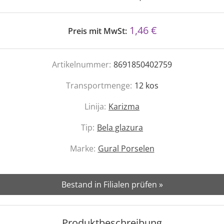
1,46 €
Preis mit MwSt:
Artikelnummer:
8691850402759
Transportmenge:
12
kos
Linija:
Karizma
Tip:
Bela glazura
Marke:
Gural Porselen
Bestand in Filialen prüfen »
Produktbeschreibung