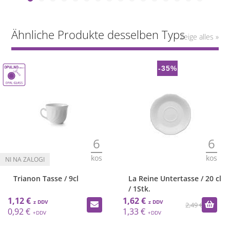
Ähnliche Produkte desselben Typs
Zeige alles »
-35%
6
6
kos
kos
Trianon Tasse / 9cl
La Reine Untertasse / 20 cl
/ 1Stk.
1,12 €
1,62 €
2,49 €
0,92 €
1,33 €