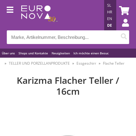
SL
HR
EN
DE
Über uns
Shops und Kontakte
Neuigkeiten
Ich möchte einen Besuc
Nützliche Tipps
TELLER UND PORZELLANPRODUKTE
Essgeschirr
Flache Teller
Karizma Flacher Teller /
16cm