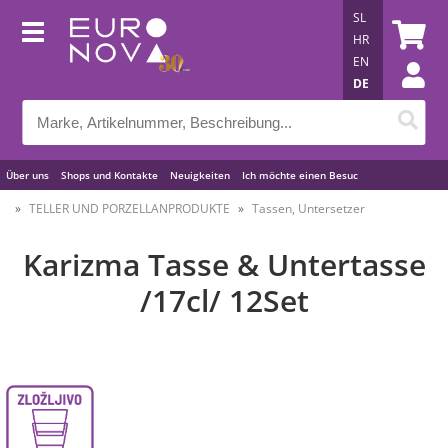
SL
HR
EN
DE
Über uns
Shops und Kontakte
Neuigkeiten
Ich möchte einen Besuc
Nützliche Tipps
TELLER UND PORZELLANPRODUKTE
Tassen, Untersetzer
Karizma Tasse & Untertasse
/17cl/ 12Set