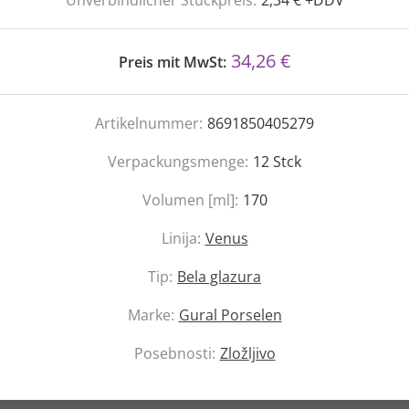
Unverbindlicher Stückpreis:
2,34 € +DDV
34,26 €
Preis mit MwSt:
Artikelnummer:
8691850405279
Verpackungsmenge:
12
Stck
Volumen [ml]:
170
Linija:
Venus
Tip:
Bela glazura
Marke:
Gural Porselen
Posebnosti:
Zložljivo