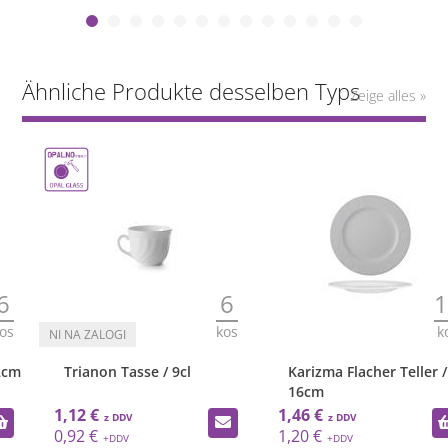
Ähnliche Produkte desselben Typs
Zeige alles »
6
12
kos
kos
Trianon Tasse / 9cl
Karizma Flacher Teller /
16cm
1,12 €
1,46 €
0,92 €
1,20 €