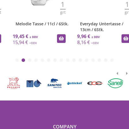
1
1
grt
grt
Melodie Tasse / 11cl / 6Stk.
Everyday Untertasse /
13cm / 6Stk.
19,45 €
9,96 €
15,94 €
8,16 €
COMPANY