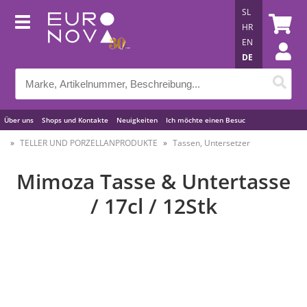
SL
HR
EN
DE
Über uns
Shops und Kontakte
Neuigkeiten
Ich möchte einen Besuc
Nützliche Tipps
TELLER UND PORZELLANPRODUKTE
Tassen, Untersetzer
Mimoza Tasse & Untertasse
/ 17cl / 12Stk