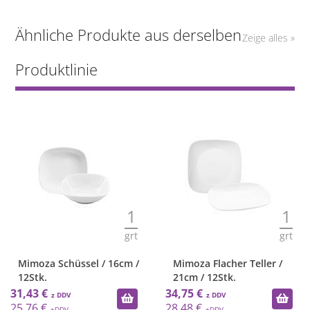
Ähnliche Produkte aus derselben
Zeige alles »
Produktlinie
1
1
grt
grt
Mimoza Schüssel / 16cm /
Mimoza Flacher Teller /
12Stk.
21cm / 12Stk.
31,43 €
34,75 €
25,76 €
28,48 €