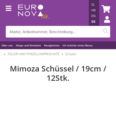
SL
HR
EN
DE
Über uns
Shops und Kontakte
Neuigkeiten
Ich möchte einen Besuc
Nützliche Tipps
TELLER UND PORZELLANPRODUKTE
Schalen
Mimoza Schüssel / 19cm /
12Stk.