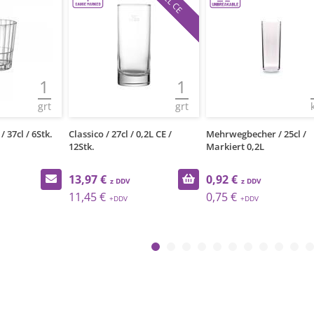
0.2L CE
1
1
grt
grt
 37cl / 6Stk.
Classico / 27cl / 0,2L CE /
Mehrwegbecher / 25cl /
12Stk.
Markiert 0,2L
13,97 €
0,92 €
11,45 €
0,75 €