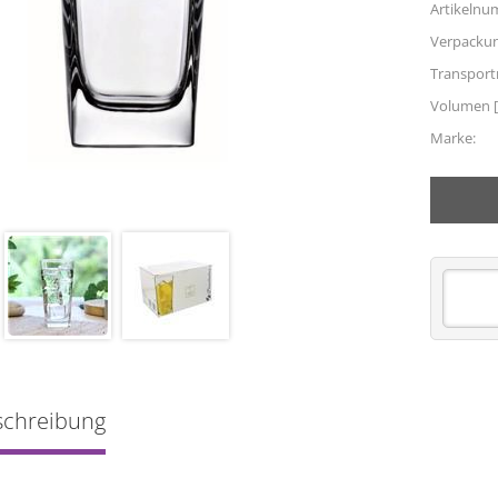
Artikelnu
Verpacku
Transpor
Volumen [
Marke:
schreibung