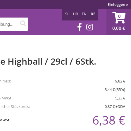
Einloggen
»
SL
HR
EN
DE
0
0,00
€
e Highball / 29cl / 6Stk.
 Preis:
9,82 €
3,44 € (35%)
e MwSt:
5,23 €
icher Stückpreis:
0,87 € +DDV
6,38 €
 MwSt: