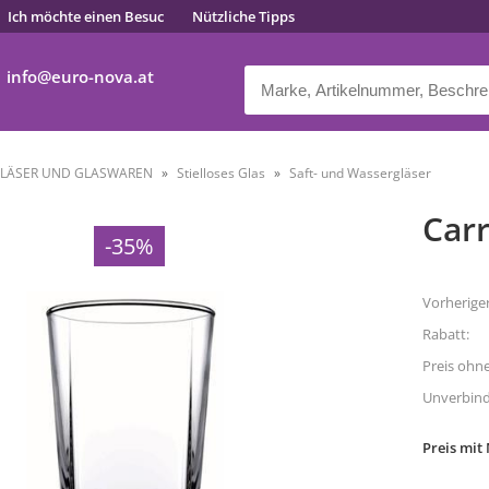
Ich möchte einen Besuc
Nützliche Tipps
info
euro-nova.at
LÄSER UND GLASWAREN
Stielloses Glas
Saft- und Wassergläser
Carr
-35%
Vorheriger
Rabatt:
Preis ohn
Unverbindl
Preis mit