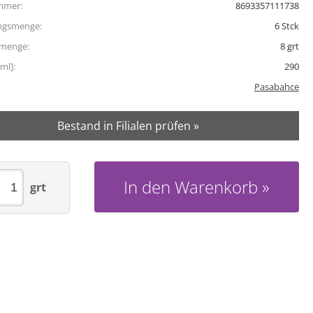
mmer:
8693357111738
ngsmenge:
6
Stck
tmenge:
8
grt
ml]:
290
Pasabahce
Bestand in Filialen prüfen »
In den Warenkorb
grt