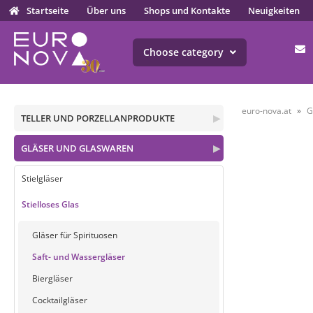
Startseite
Über uns
Shops und Kontakte
Neuigkeiten
Choose category
euro-nova.at
G
TELLER UND PORZELLANPRODUKTE
▶
GLÄSER UND GLASWAREN
▶
Stielgläser
Stielloses Glas
Gläser für Spirituosen
Saft- und Wassergläser
Biergläser
Cocktailgläser