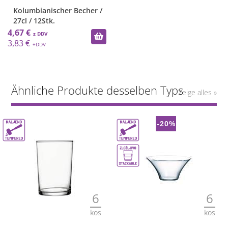
Kolumbianischer Becher /
27cl / 12Stk.
4,67 €
3,83 €
Ähnliche Produkte desselben Typs
Zeige alles »
-20%
6
6
kos
kos