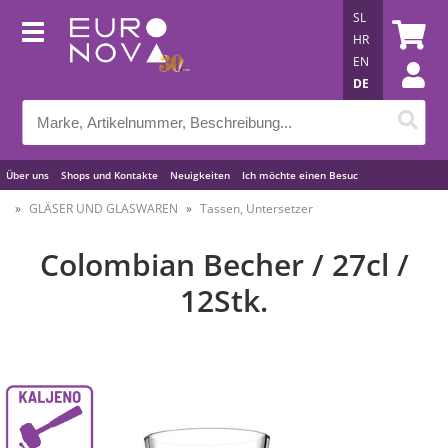
SL
HR
EN
DE
Über uns
Shops und Kontakte
Neuigkeiten
Ich möchte einen Besuc
Nützliche Tipps
GLÄSER UND GLASWAREN
Tassen, Untersetzer
Colombian Becher / 27cl /
12Stk.