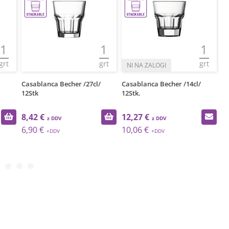
1
1
1
grt
grt
grt
Casablanca Becher /27cl/
Casablanca Becher /14cl/
Ca
12Stk
12Stk.
CE
8,42 €
12,27 €
1
6,90 €
10,06 €
1