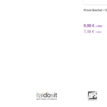
kos
grt
hball / 30cl /
City Becher / 19cl / 12Stk.
Pinot-Becher / 50
ink / PC
8,76 €
€
5,69 €
9,00 €
€
4,67 €
7,38 €