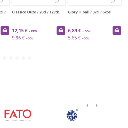
grt
grt
grt
cl /
Classico Ouzo / 20cl / 12Stk.
Glory Hiball / 37cl / 6kos
Fr
Co
12,15 €
6,89 €
2
9,96 €
5,65 €
1