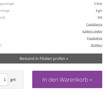
ngsmenge:
3
Stck
tmenge:
8
grt
ml]:
355
Casablanca
Kaljeno steklo
Pasabahce
i:
Zložljivo
Bestand in Filialen prüfen »
In den Warenkorb
grt