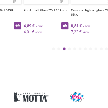
grt
grt
 cl / 4Stk.
Pop Hiball Glas / 25cl / 6 kom
Campus Highballglas / 22
6Stk.
4,89 €
8,81 €
4,01 €
7,22 €