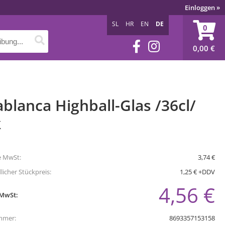
Einloggen
»
SL
HR
EN
DE
0
0,00
€
blanca Highball-Glas /36cl/
k
e MwSt:
3,74 €
icher Stückpreis:
1,25 € +DDV
4,56 €
 MwSt:
mmer:
8693357153158