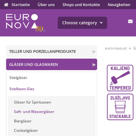
Startseite
Über uns
Shops und Kontakte
Neuigkeiten
Choose category
euro-nova.at
G
TELLER UND PORZELLANPRODUKTE
▶
GLÄSER UND GLASWAREN
▶
Stielgläser
Stielloses Glas
Gläser für Spirituosen
Saft- und Wassergläser
Biergläser
Cocktailgläser