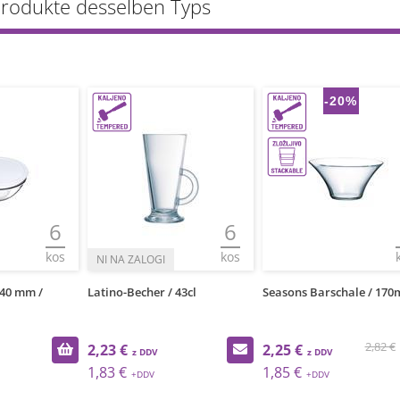
Produkte desselben Typs
-20%
6
6
kos
kos
140 mm /
Latino-Becher / 43cl
Seasons Barschale / 17
2,82 €
2,23 €
2,25 €
1,83 €
1,85 €