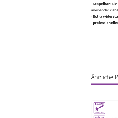
-
Stapelbar
: Die
aneinander klebe
-
Extra widerst
-
professionelle
Ähnliche 
0.3L CE