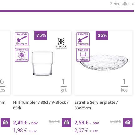
Zeige alles »
-75%
-35%
6
1
1
kos
grt
kos
0mm
Hill Tumbler / 30cl / V-Block /
Estrella Servierplatte /
Se
6Stk.
33x25cm
9,64 €
3,89 €
2,41 €
2,53 €
2
1,98 €
2,07 €
2