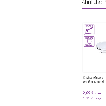
Ähnliche 
-20%
6
6
kos
kos
Hiball / 50cl / 1Stk.
Seasons Barschale / 140mm
Chefschüssel / 
Weißer Deckel
2,17 €
€
1,74 €
2,09 €
€
1,42 €
1,71 €