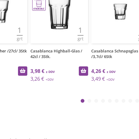
1
1
grt
grt
er /27cl/ 3Stk
Casablanca Highball-Glas /
Casablanca Schnapsglas
42cl / 3Stk.
/3,7cl/ 6Stk
3,98 €
4,26 €
3,26 €
3,49 €