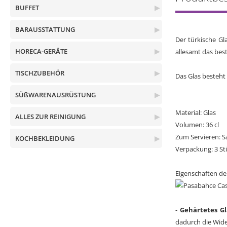
BUFFET
▶
BARAUSSTATTUNG
▶
Der türkische Gl
HORECA-GERÄTE
▶
allesamt das best
TISCHZUBEHÖR
▶
Das Glas besteht
SÜßWARENAUSRÜSTUNG
▶
Material: Glas
ALLES ZUR REINIGUNG
▶
Volumen: 36 cl
Zum Servieren: S
KOCHBEKLEIDUNG
▶
Verpackung: 3 St
Eigenschaften der
-
Gehärtetes Gl
dadurch die Wide