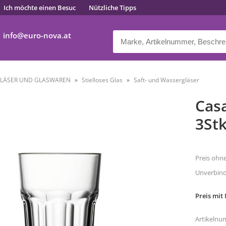
Ich möchte einen Besuc
Nützliche Tipps
info
euro-nova.at
LÄSER UND GLASWAREN
Stielloses Glas
Saft- und Wassergläser
Casa
3St
Preis ohn
Unverbindl
Preis mit
Artikelnu