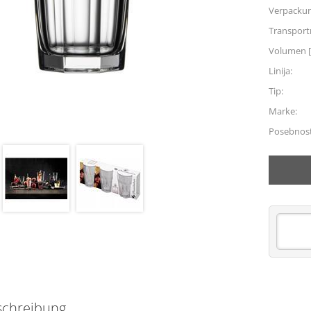
Verpacku
Transpor
Volumen [
Linija:
Tip:
Marke:
Posebnost
schreibung