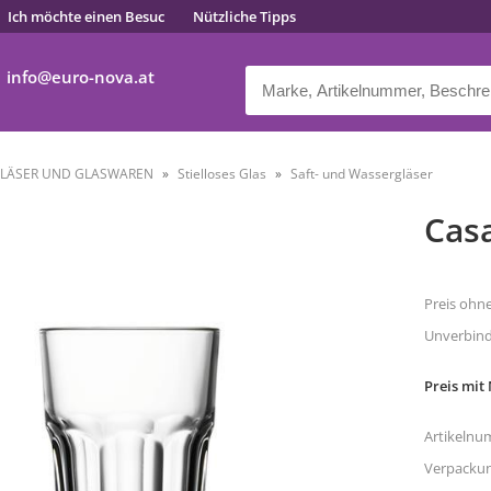
Ich möchte einen Besuc
Nützliche Tipps
info
euro-nova.at
LÄSER UND GLASWAREN
Stielloses Glas
Saft- und Wassergläser
Casa
Preis ohn
Unverbindl
Preis mit
Artikelnu
Verpacku