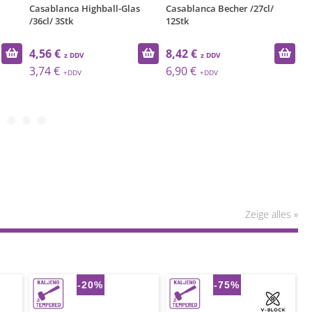
Casablanca Highball-Glas
Casablanca Becher /27cl/
Ca
/36cl/ 3Stk
12Stk
12
4,56 €
8,42 €
1
3,74 €
6,90 €
1
Zeige alles »
-20%
-75%