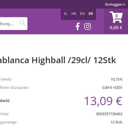
Einloggen
»
SL
HR
EN
DE
0
0,00
€
blanca Highball /29cl/ 12Stk
e MwSt:
10,73 €
icher Stückpreis:
0,89 € +DDV
13,09 €
 MwSt:
mmer:
8693357156463
ngsmenge:
12
Stck