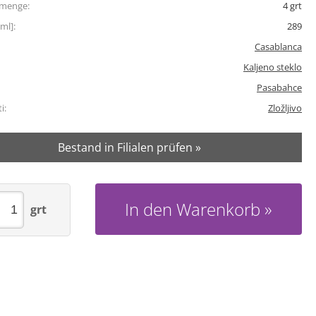
tmenge:
4
grt
ml]:
289
Casablanca
Kaljeno steklo
Pasabahce
i:
Zložljivo
Bestand in Filialen prüfen »
In den Warenkorb
grt