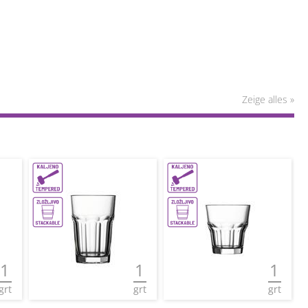
Zeige alles »
1
1
1
grt
grt
grt