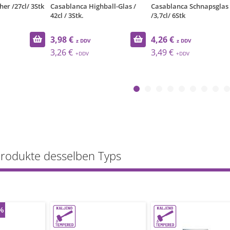
er /27cl/ 3Stk
Casablanca Highball-Glas /
Casablanca Schnapsglas
42cl / 3Stk.
/3,7cl/ 6Stk
3,98 €
4,26 €
3,26 €
3,49 €
Produkte desselben Typs
%