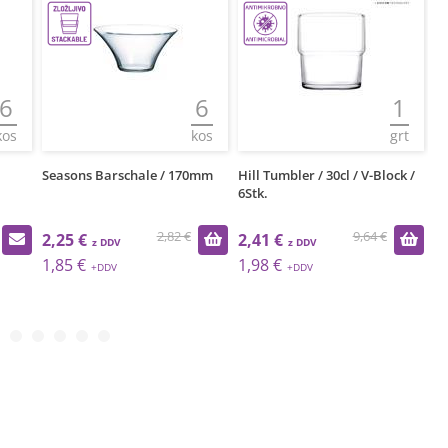
6
6
1
kos
kos
grt
Seasons Barschale / 170mm
Hill Tumbler / 30cl / V-Block /
Es
6Stk.
3
2,82 €
9,64 €
2,25 €
2,41 €
2
1,85 €
1,98 €
2