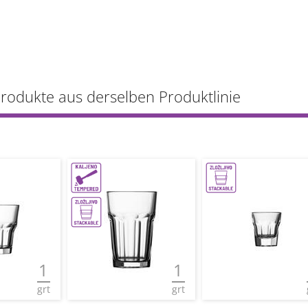
Produkte aus derselben Produktlinie
1
1
grt
grt