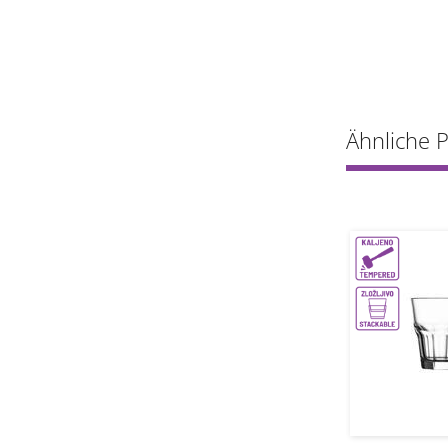
Ähnliche 
0.3L CE
1
1
grt
grt