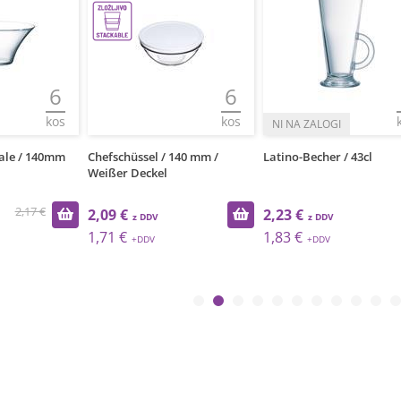
6
6
kos
kos
ale / 140mm
Chefschüssel / 140 mm /
Latino-Becher / 43cl
Weißer Deckel
2,17 €
2,09 €
2,23 €
1,71 €
1,83 €