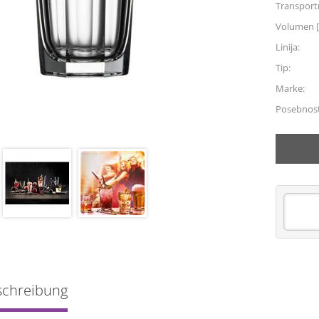
Transpor
Volumen [
Linija:
Tip:
Marke:
Posebnost
schreibung