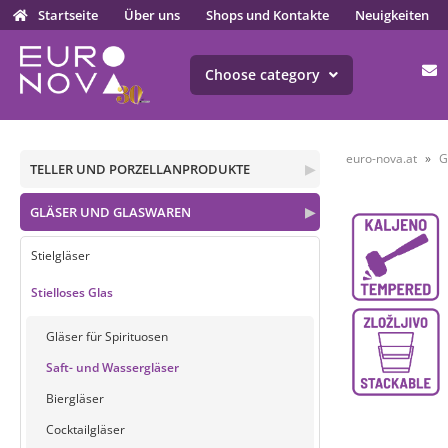
Startseite
Über uns
Shops und Kontakte
Neuigkeiten
Choose category
euro-nova.at
G
TELLER UND PORZELLANPRODUKTE
▶
GLÄSER UND GLASWAREN
▶
Stielgläser
Stielloses Glas
Gläser für Spirituosen
Saft- und Wassergläser
Biergläser
Cocktailgläser