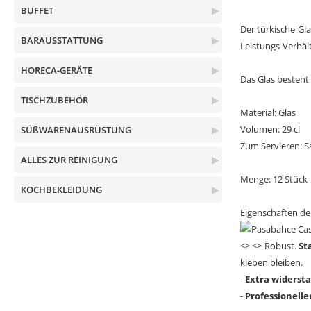
BUFFET
▶
Der türkische Gla
BARAUSSTATTUNG
▶
Leistungs-Verhäl
HORECA-GERÄTE
▶
Das Glas besteht
TISCHZUBEHÖR
▶
Material: Glas
Volumen: 29 cl
SÜßWARENAUSRÜSTUNG
▶
Zum Servieren: S
ALLES ZUR REINIGUNG
▶
Menge: 12 Stück
KOCHBEKLEIDUNG
▶
Eigenschaften der
<> <> Robust.
St
kleben bleiben.
-
Extra widerst
-
Professionelle