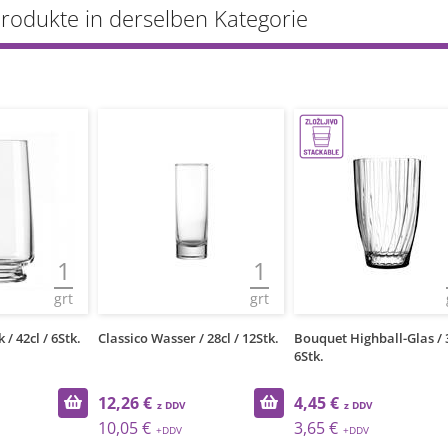
Produkte in derselben Kategorie
1
1
grt
grt
/ 42cl / 6Stk.
Classico Wasser / 28cl / 12Stk.
Bouquet Highball-Glas / 3
6Stk.
12,26 €
4,45 €
10,05 €
3,65 €