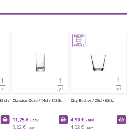
1
1
1
grt
grt
grt
5 cl /
Classico Ouzo / 14cl / 12Stk.
City Becher / 25cl / 6Stk.
Ca
6S
11,25 €
4,90 €
8
9,22 €
4,02 €
7